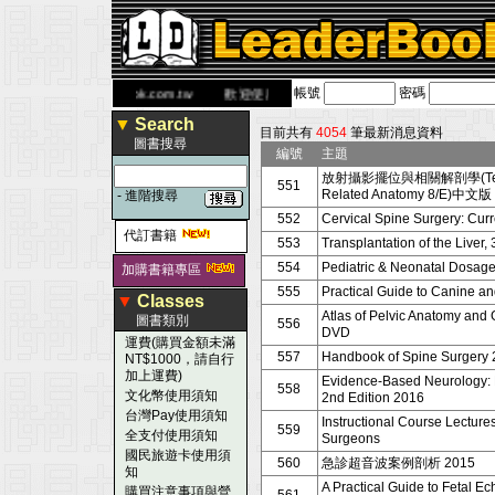
帳號
密碼
 網
www.leaderbook.com.tw
歡迎使用 國民旅遊卡！！
▼
Search
目前共有
4054
筆最新消息資料
圖書搜尋
編號
主題
放射攝影擺位與相關解剖學(Textbook 
551
Related Anatomy 8/E)中
-
進階搜尋
552
Cervical Spine Surgery: Cur
代訂書籍
553
Transplantation of the Liver, 
554
Pediatric & Neonatal Dosa
加購書籍專區
555
Practical Guide to Canine an
▼
Classes
Atlas of Pelvic Anatomy and 
圖書類別
556
DVD
運費(購買金額未滿
557
Handbook of Spine Surgery 
NT$1000，請自行
加上運費)
Evidence-Based Neurology: 
558
文化幣使用須知
2nd Edition 2016
台灣Pay使用須知
Instructional Course Lectur
559
全支付使用須知
Surgeons
國民旅遊卡使用須
560
急診超音波案例剖析 2015
知
A Practical Guide to Fetal 
購買注意事項與營