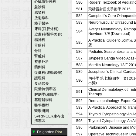
心臟血管外科
580
Rogers' Textbook of Pediatric
急診科
581
飛秒雷射屈光手術學 2015
感染科
582
Campbell's Core Orthopaedi
放射線科
583
Neuromuscular Ultrasound
核子醫科
牙科(口腔外科)
Avery's Neonatology: Patho
584
Newborn 7/E (Download)
皮膚科(醫學美容)
精神科
A Practical Guide to Joint 
585
版
胃腸科
骨科
586
Pediatric Gastrointestinal an
腎臟科
587
Jaypee's Ganga Video Atlas
整形外科
588
Merritt's Neurology 13/E 201
藥劑科
589
Josephson's Clinical Cardiac 
復健科(運動醫學)
護理科
內科學 第七版(四本一套) 2
590
出獎)
食品營養
限量特價專區
Clinical Dermatology, 6th Ed
591
Therapy
解剖學(組織學)
基礎醫學科
592
Dermatopathology: Expert Con
醫學模型
593
A Practical Approach to Tra
醫學掛圖
594
Thyroid Cytopathology: An A
SPRINGER庫存出
清專區
595
Thyroid Cytopathology: An A
596
Parkinson's Disease and Mo
▼
Dr. gorden
Plot
597
Operative Techniques in Bre