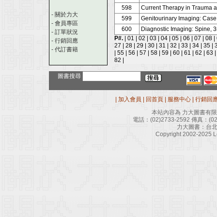
598
Current Therapy in Trauma an
-
關於力大
599
Genitourinary Imaging: Case
-
會員專區
600
Diagnostic Imaging: Spine, 3
-
訂單狀況
P#.
|
01
|
02
|
03
|
04
|
05
|
06
|
07
|
08
|
-
行銷回應
27
|
28
|
29
|
30
|
31
|
32
|
33
|
34
|
35
|
-
代訂書籍
|
55
|
56
|
57
|
58
|
59
|
60
|
61
|
62
|
63
82
|
圖書搜尋
|
加入會員
|
回首頁
|
服務中心
|
行銷回
本站內容為 力大圖書有
電話：
(02)2733-2592
傳真：
(0
力大圖書：台北
Copyright 2002-2025 Le