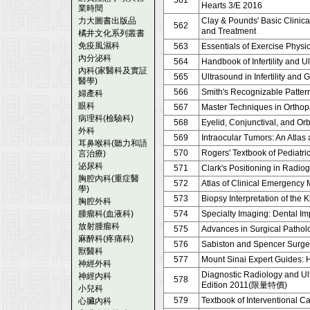
561
Hearts 3/E 2016
業時間
力大圖書出版品
Clay & Pounds' Basic Clinic
562
and Treatment
橘井文化系列叢書
免疫風濕科
563
Essentials of Exercise Physi
內分泌科
564
Handbook of Infertility and U
內科(家醫科及實証
565
Ultrasound in Infertility and
醫學)
566
Smith's Recognizable Patter
婦產科
眼科
567
Master Techniques in Orthop
病理科(檢驗科)
568
Eyelid, Conjunctival, and Or
外科
569
Intraocular Tumors: An Atlas
耳鼻喉科(聽力和語
570
Rogers' Textbook of Pediatri
言治療)
泌尿科
571
Clark's Positioning in Radio
胸腔內科(重症醫
572
Atlas of Clinical Emergency
學)
573
Biopsy Interpretation of the
胸腔外科
腫瘤科(血液科)
574
Specialty Imaging: Dental Im
放射腫瘤科
575
Advances in Surgical Pathol
麻醉科(疼痛科)
576
Sabiston and Spencer Surgery
獸醫科
577
Mount Sinai Expert Guides: 
神經外科
Diagnostic Radiology and Ul
神經內科
578
Edition 2011(限量特價)
小兒科
579
Textbook of Interventional Ca
心臟內科