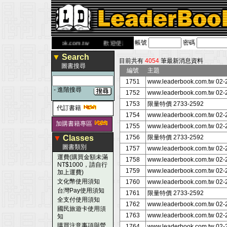
帳號
密碼
 網
www.leaderbook.com.tw
歡迎使用 國民旅遊卡！！
▼
Search
目前共有
4054
筆最新消息資料
圖書搜尋
編號
主題
1751
www.leaderbook.com.tw 02
-
進階搜尋
1752
www.leaderbook.com.tw 02
1753
限量特價 2733-2592
代訂書籍
1754
www.leaderbook.com.tw 02
加購書籍專區
1755
www.leaderbook.com.tw 02
▼
Classes
1756
限量特價 2733-2592
圖書類別
1757
www.leaderbook.com.tw 02
運費(購買金額未滿
1758
www.leaderbook.com.tw 02
NT$1000，請自行
1759
www.leaderbook.com.tw 02
加上運費)
文化幣使用須知
1760
www.leaderbook.com.tw 02
台灣Pay使用須知
1761
限量特價 2733-2592
全支付使用須知
1762
www.leaderbook.com.tw 02
國民旅遊卡使用須
1763
www.leaderbook.com.tw 02
知
購買注意事項與營
1764
www.leaderbook.com.tw 02