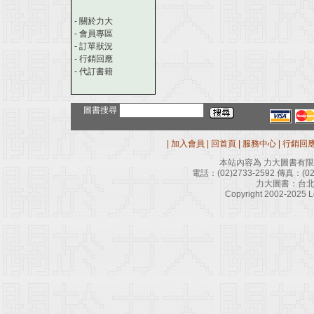
-
關於力大
-
會員專區
-
訂單狀況
-
行銷回應
-
代訂書籍
圖書搜尋
|
加入會員
|
回首頁
|
服務中心
|
行銷回
本站內容為 力大圖書有
電話：
(02)2733-2592
傳真：
(0
力大圖書：台北
Copyright 2002-2025 Le