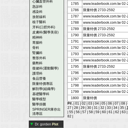
心臟血管外科
1785
www.leaderbook.com.tw 02
急診科
1786
限量特價 2733-2592
感染科
1787
www.leaderbook.com.tw 02
放射線科
核子醫科
1788
www.leaderbook.com.tw 02
牙科(口腔外科)
1789
限量特價 2733-2592
皮膚科(醫學美容)
1790
限量特價 2733-2592
精神科
1791
www.leaderbook.com.tw 02
胃腸科
骨科
1792
www.leaderbook.com.tw 02
腎臟科
1793
www.leaderbook.com.tw 02
整形外科
1794
www.leaderbook.com.tw 02
藥劑科
1795
限量特價 2733-2592
復健科(運動醫學)
1796
www.leaderbook.com.tw 02
護理科
食品營養
1797
www.leaderbook.com.tw 02
限量特價專區
1798
www.leaderbook.com.tw 02
解剖學(組織學)
1799
www.leaderbook.com.tw 02
基礎醫學科
1800
限量特價
醫學模型
P#.
|
01
|
02
|
03
|
04
|
05
|
06
|
07
|
08
|
醫學掛圖
27
|
28
|
29
|
30
|
31
|
32
|
33
|
34
|
35
|
SPRINGER庫存出
|
55
|
56
|
57
|
58
|
59
|
60
|
61
|
62
|
63
清專區
82
|
▼
Dr. gorden
Plot