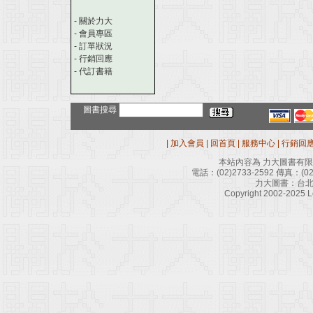
-
關於力大
-
會員專區
-
訂單狀況
-
行銷回應
-
代訂書籍
圖書搜尋
|
加入會員
|
回首頁
|
服務中心
|
行銷回
本站內容為 力大圖書有
電話：
(02)2733-2592
傳真：
(0
力大圖書：台北
Copyright 2002-2025 Le