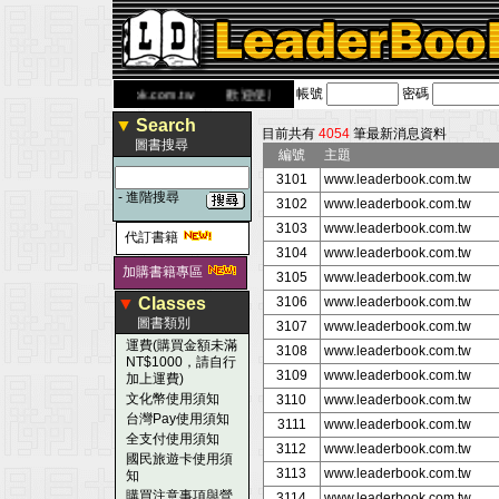
帳號
密碼
 網
www.leaderbook.com.tw
歡迎使用 國民旅遊卡！！
▼
Search
目前共有
4054
筆最新消息資料
圖書搜尋
編號
主題
3101
www.leaderbook.com.tw
-
進階搜尋
3102
www.leaderbook.com.tw
3103
www.leaderbook.com.tw
代訂書籍
3104
www.leaderbook.com.tw
加購書籍專區
3105
www.leaderbook.com.tw
▼
Classes
3106
www.leaderbook.com.tw
圖書類別
3107
www.leaderbook.com.tw
運費(購買金額未滿
3108
www.leaderbook.com.tw
NT$1000，請自行
3109
www.leaderbook.com.tw
加上運費)
文化幣使用須知
3110
www.leaderbook.com.tw
台灣Pay使用須知
3111
www.leaderbook.com.tw
全支付使用須知
3112
www.leaderbook.com.tw
國民旅遊卡使用須
3113
www.leaderbook.com.tw
知
購買注意事項與營
3114
www.leaderbook.com.tw