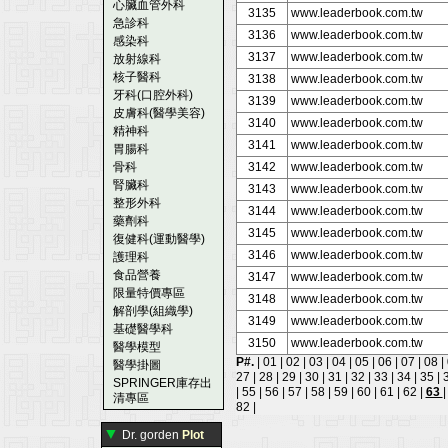
心臟血管外科
3135
www.leaderbook.com.tw
急診科
3136
www.leaderbook.com.tw
感染科
3137
www.leaderbook.com.tw
放射線科
核子醫科
3138
www.leaderbook.com.tw
牙科(口腔外科)
3139
www.leaderbook.com.tw
皮膚科(醫學美容)
3140
www.leaderbook.com.tw
精神科
3141
www.leaderbook.com.tw
胃腸科
骨科
3142
www.leaderbook.com.tw
腎臟科
3143
www.leaderbook.com.tw
整形外科
3144
www.leaderbook.com.tw
藥劑科
3145
www.leaderbook.com.tw
復健科(運動醫學)
3146
www.leaderbook.com.tw
護理科
食品營養
3147
www.leaderbook.com.tw
限量特價專區
3148
www.leaderbook.com.tw
解剖學(組織學)
3149
www.leaderbook.com.tw
基礎醫學科
3150
www.leaderbook.com.tw
醫學模型
P#.
|
01
|
02
|
03
|
04
|
05
|
06
|
07
|
08
|
醫學掛圖
27
|
28
|
29
|
30
|
31
|
32
|
33
|
34
|
35
|
SPRINGER庫存出
|
55
|
56
|
57
|
58
|
59
|
60
|
61
|
62
|
63
清專區
82
|
▼
Dr. gorden
Plot