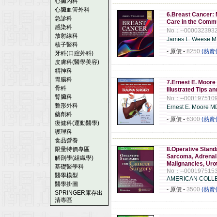
心臟內科
------------------------------------------------------
心臟血管外科
6.Breast Cancer: 
急診科
Care in the Comm
感染科
No：--000032393
放射線科
James L. Weese 
核子醫科
- 原價
-
8250
(熱賣
牙科(口腔外科)
皮膚科(醫學美容)
精神科
------------------------------------------------------
胃腸科
7.Ernest E. Moore
骨科
Illustrated Tips a
腎臟科
No：--000197510
整形外科
Ernest E. Moore M
藥劑科
- 原價
-
6300
(熱賣
復健科(運動醫學)
護理科
------------------------------------------------------
食品營養
限量特價專區
8.Operative Stand
Sarcoma, Adrenal,
解剖學(組織學)
Malignancies, Urot
基礎醫學科
No：--000197515
醫學模型
AMERICAN COLL
醫學掛圖
- 原價
-
3500
(熱賣
SPRINGER庫存出
清專區
------------------------------------------------------