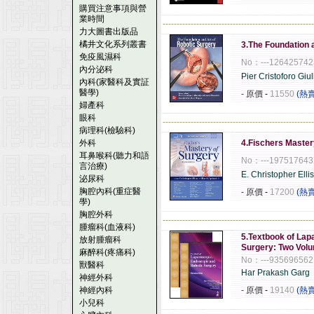
購買注意事項與營
業時間
------------------------------------------------------
力大圖書出版品
橘井文化系列叢書
3.The Foundation 
免疫風濕科
No：---126425742
內分泌科
Pier Cristoforo Giul
內科(家醫科及實証
醫學)
- 原價
-
11550
(熱
婦產科
眼科
------------------------------------------------------
病理科(檢驗科)
外科
4.Fischers Master
耳鼻喉科(聽力和語
No：---19751764
言治療)
E. Christopher Elli
泌尿科
胸腔內科(重症醫
- 原價
-
17200
(熱
學)
胸腔外科
------------------------------------------------------
腫瘤科(血液科)
5.Textbook of Lap
放射腫瘤科
Surgery: Two Vol
麻醉科(疼痛科)
No：---935696562
獸醫科
Har Prakash Garg
神經外科
神經內科
- 原價
-
19140
(熱
小兒科