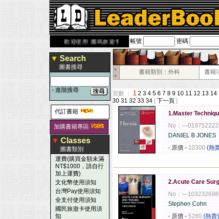
帳號
密碼
rbook.com.tw
歡迎使用 國民旅遊卡！！
▼
Search
圖書搜尋
■
書籍類別：外科
書籍
■
-
進階搜尋
1
頁數 ：
2
3
4
5
6
7
8
9
10
11
12
13
14
30
31
32
33
34
[
下一頁
]
代訂書籍
1.Master Techniqu
No：---019752222
加購書籍專區
DANIEL B JONES
▼
Classes
- 原價
-
10300
(熱
圖書類別
運費(購買金額未滿
NT$1000，請自行
------------------------------------------------------
加上運費)
2.Acute Care Sur
文化幣使用須知
台灣Pay使用須知
No：---103232698
全支付使用須知
Stephen Cohn
國民旅遊卡使用須
知
- 原價
-
5280
(熱賣