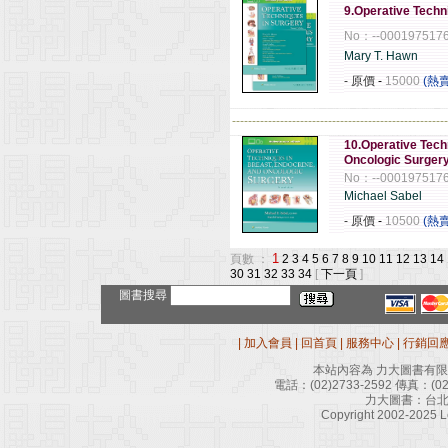
9.Operative Techn
No：--000197517
Mary T. Hawn
- 原價
-
15000
(熱
------------------------------------------------------
10.Operative Tech
Oncologic Surgery
No：--000197517
Michael Sabel
- 原價
-
10500
(熱
1
頁數 ：
2
3
4
5
6
7
8
9
10
11
12
13
14
30
31
32
33
34
[
下一頁
]
圖書搜尋
|
加入會員
|
回首頁
|
服務中心
|
行銷回
本站內容為 力大圖書有
電話：
(02)2733-2592
傳真：
(0
力大圖書：台北
Copyright 2002-2025 Le