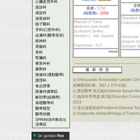
心臟血管外科
原
急診科
原價
-
1150
(熱賣
感染科
(熱賣價)
-
1050
Operative 
放射線科
Manual of Travel
Endoscopi
核子醫科
Medicine and Health
牙科(口腔外科)
by Robert Steffen,
皮膚科(醫學美容)
Herbert, L., Md. Dupont
Hardcover 
精神科
(August 19
Paperback - 515 ...
Springer Ve
胃腸科
-more
骨科
腎臟科
.........................................
整形外科
藥劑科
最 . 新 . 消 . 息
復健科(運動醫學)
◎
Orthopaedic Knowledge Update 13®:
護理科
前團購預約價，預計２月中出版)
食品營養
◎
實證醫學 第五版(Evidence-Based Me
限量特價專區
◎
臨床研究導讀 第2版(Essential Concepts 
解剖學(組織學)
2019
基礎醫學科
◎
姿位放鬆技術(Positional Release Te
醫學模型
◎
Diagnostic Histopathology of Tumors,
醫學掛圖
SPRINGER庫存出
清專區
▼
Dr. gorden
Plot