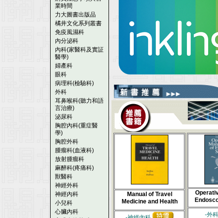
業時間
力大圖書出版品
橘井文化系列叢書
免疫風濕科
內分泌科
內科(家醫科及實証
醫學)
婦產科
眼科
病理科(檢驗科)
外科
耳鼻喉科(聽力和語
言治療)
泌尿科
胸腔內科(重症醫
學)
胸腔外科
腫瘤科(血液科)
放射腫瘤科
麻醉科(疼痛科)
獸醫科
神經外科
Operati
神經內科
Manual of Travel
Endosco
Medicine and Health
小兒科
心臟內科
-外
-神經內科