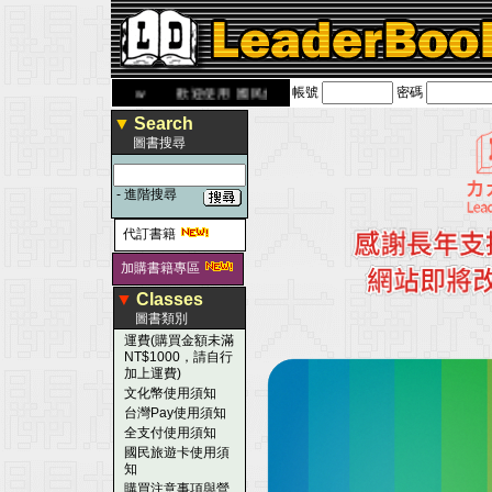
帳號
密碼
eaderbook.com.tw
歡迎使用 國民旅遊卡！！
▼
Search
圖書搜尋
-
進階搜尋
代訂書籍
加購書籍專區
▼
Classes
圖書類別
運費(購買金額未滿
NT$1000，請自行
加上運費)
文化幣使用須知
台灣Pay使用須知
全支付使用須知
國民旅遊卡使用須
知
購買注意事項與營