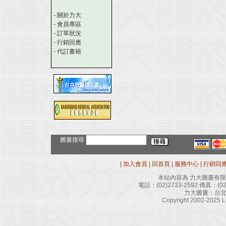
-
關於力大
-
會員專區
-
訂單狀況
-
行銷回應
-
代訂書籍
圖書搜尋
|
加入會員
|
回首頁
|
服務中心
|
行銷回
本站內容為 力大圖書有
電話：
(02)2733-2592
傳真：
(0
力大圖書：台北
Copyright 2002-2025 Le