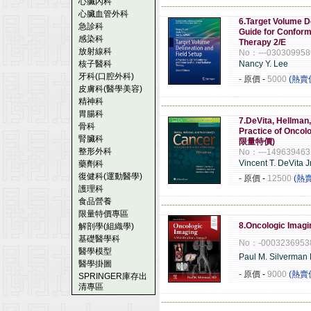
心臟內科
------------------------------------------------------
心臟血管外科
6.Target Volume De
急診科
Guide for Conform
感染科
Therapy 2/E
放射線科
No：---030309958
核子醫科
Nancy Y. Lee
牙科(口腔外科)
- 原價
-
5000
(熱賣
皮膚科(醫學美容)
精神科
------------------------------------------------------
胃腸科
7.DeVita, Hellman
骨科
Practice of Onco
腎臟科
限量特價)
整形外科
No：---149639463
Vincent T. DeVita J
藥劑科
復健科(運動醫學)
- 原價
-
12500
(熱
護理科
食品營養
------------------------------------------------------
限量特價專區
8.Oncologic Imagi
解剖學(組織學)
基礎醫學科
No：-0003236953
醫學模型
Paul M. Silverman
醫學掛圖
- 原價
-
9000
(熱賣
SPRINGER庫存出
清專區
------------------------------------------------------