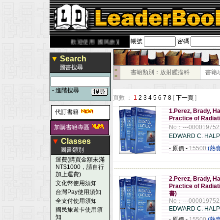
帳號
密碼
derbook.com.tw
歡迎使用 國民旅遊卡！！
▼
Search
圖書搜尋
■
書籍類別：放射腫瘤科
書籍
■
-
進階搜尋
1
頁數 ：
2
3
4
5
6
7
8
[
下一頁
]
1.Perez, Brady, Ha
代訂書籍
Practice of Radia
加購書籍專區
No：---000019752
EDWARD C. HALP
▼
Classes
- 原價
-
15500
(熱
圖書類別
運費(購買金額未滿
NT$1000，請自行
------------------------------------------------------
加上運費)
2.Perez, Brady, Ha
文化幣使用須知
Practice of Ra
台灣Pay使用須知
書)
全支付使用須知
No：---000019752
EDWARD C. HALP
國民旅遊卡使用須
知
- 原價
-
15500
(熱