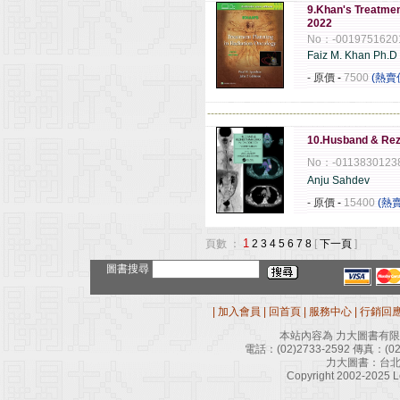
9.Khan's Treatmen
2022
No：-0019751620
Faiz M. Khan Ph.D
- 原價
-
7500
(熱賣
------------------------------------------------------
10.Husband & Rez
No：-0113830123
Anju Sahdev
- 原價
-
15400
(熱
1
頁數 ：
2
3
4
5
6
7
8
[
下一頁
]
圖書搜尋
|
加入會員
|
回首頁
|
服務中心
|
行銷回
本站內容為 力大圖書有
電話：
(02)2733-2592
傳真：
(0
力大圖書：台北
Copyright 2002-2025 Le