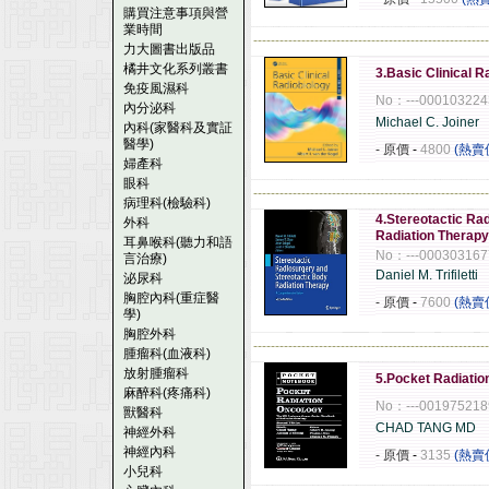
購買注意事項與營
業時間
------------------------------------------------------
力大圖書出版品
橘井文化系列叢書
3.Basic Clinical R
免疫風濕科
No：---000103224
內分泌科
Michael C. Joiner
內科(家醫科及實証
醫學)
- 原價
-
4800
(熱賣
婦產科
眼科
------------------------------------------------------
病理科(檢驗科)
4.Stereotactic Ra
外科
Radiation Therap
耳鼻喉科(聽力和語
No：---000303167
言治療)
Daniel M. Trifiletti
泌尿科
胸腔內科(重症醫
- 原價
-
7600
(熱賣
學)
胸腔外科
------------------------------------------------------
腫瘤科(血液科)
放射腫瘤科
5.Pocket Radiatio
麻醉科(疼痛科)
No：---001975218
獸醫科
CHAD TANG MD
神經外科
神經內科
- 原價
-
3135
(熱賣
小兒科