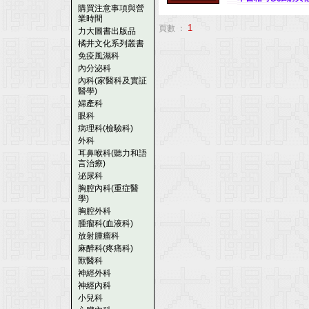
購買注意事項與營
業時間
1
頁數 ：
力大圖書出版品
橘井文化系列叢書
免疫風濕科
內分泌科
內科(家醫科及實証
醫學)
婦產科
眼科
病理科(檢驗科)
外科
耳鼻喉科(聽力和語
言治療)
泌尿科
胸腔內科(重症醫
學)
胸腔外科
腫瘤科(血液科)
放射腫瘤科
麻醉科(疼痛科)
獸醫科
神經外科
神經內科
小兒科