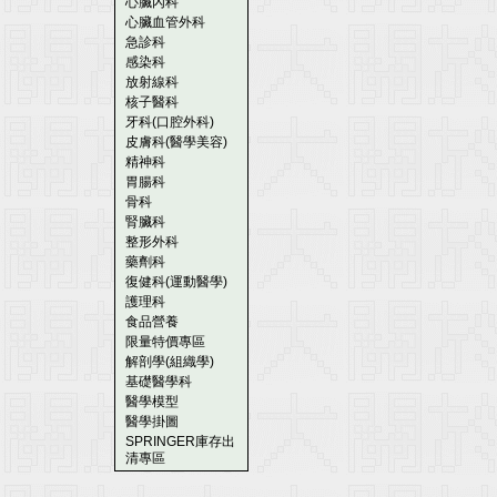
心臟內科
心臟血管外科
急診科
感染科
放射線科
核子醫科
牙科(口腔外科)
皮膚科(醫學美容)
精神科
胃腸科
骨科
腎臟科
整形外科
藥劑科
復健科(運動醫學)
護理科
食品營養
限量特價專區
解剖學(組織學)
基礎醫學科
醫學模型
醫學掛圖
SPRINGER庫存出
清專區