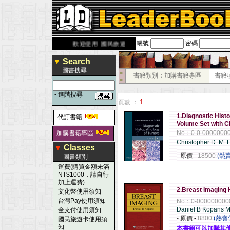
帳號
密碼
erbook.com.tw
歡迎使用 國民旅遊卡！！
▼
Search
圖書搜尋
■
書籍類別：加購書籍專區
書籍
■
-
進階搜尋
1
頁數 ：
1.Diagnostic Histo
代訂書籍
Volume Set with
加購書籍專區
No：0-0-0000000
Christopher D. M. F
▼
Classes
- 原價
-
18500
(熱
圖書類別
運費(購買金額未滿
NT$1000，請自行
------------------------------------------------------
加上運費)
2.Breast Imaging
文化幣使用須知
台灣Pay使用須知
No：0-000000000
Daniel B Kopans 
全支付使用須知
- 原價
-
8800
(熱賣
國民旅遊卡使用須
知
本書籍可以加購其