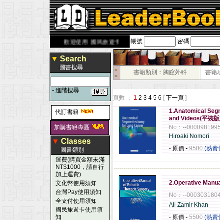
帳號
密碼
rbook.com.tw
歡迎使用 國民旅遊卡！！
▼
Search
圖書搜尋
■
書籍類別：胸腔外科
書籍
■
-
進階搜尋
1
頁數 ：
2
3
4
5
6
[
下一頁
]
1.Anatomical Segm
代訂書籍
and Videos(平裝版)
加購書籍專區
No：--000098199
Hiroaki Nomori
▼
Classes
- 原價
-
9500
(熱賣
圖書類別
運費(購買金額未滿
NT$1000，請自行
------------------------------------------------------
加上運費)
2.Operative Manua
文化幣使用須知
台灣Pay使用須知
No：--000303180
全支付使用須知
Ali Zamir Khan
國民旅遊卡使用須
知
- 原價
-
5500
(熱賣