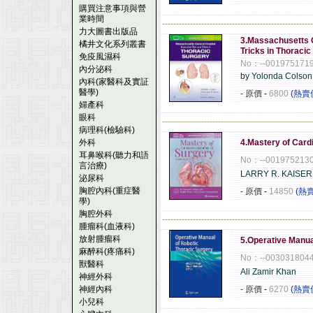
購買注意事項與營
業時間
------------------------------------------------------
力大圖書出版品
3.Massachusetts G
橘井文化系列叢書
Tricks in Thoraci
免疫風濕科
No：--001975171
內分泌科
by Yolonda Colson
內科(家醫科及實証
醫學)
- 原價
-
6800
(熱賣
婦產科
眼科
------------------------------------------------------
病理科(檢驗科)
外科
4.Mastery of Card
耳鼻喉科(聽力和語
No：--001975213
言治療)
LARRY R. KAISER
泌尿科
胸腔內科(重症醫
- 原價
-
14850
(熱
學)
胸腔外科
------------------------------------------------------
腫瘤科(血液科)
放射腫瘤科
5.Operative Manua
麻醉科(疼痛科)
No：--003031804
獸醫科
Ali Zamir Khan
神經外科
神經內科
- 原價
-
6270
(熱賣
小兒科