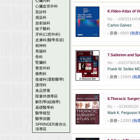
心臟內科
------------------------------------------------------
心臟血管外科
6.Video-Atlas of 
急診科
感染科
No：--030311445
放射線科
Carlos Galvez
核子醫科
- 原價
-
6800
(熱賣
牙科(口腔外科)
皮膚科(醫學美容)
精神科
------------------------------------------------------
胃腸科
7.Sabiston and Sp
骨科
腎臟科
No：--032379024
整形外科
Frank W. Sellke M
藥劑科
- 原價
-
15900
(熱
復健科(運動醫學)
護理科
------------------------------------------------------
食品營養
限量特價專區
8.Thoracic Surger
解剖學(組織學)
No：--323930220
基礎醫學科
Mark K. Ferguson
醫學模型
醫學掛圖
- 原價
-
12000
(熱
SPRINGER庫存出
清專區
------------------------------------------------------