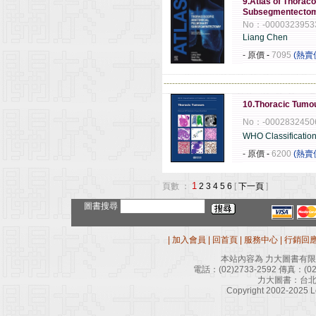
9.Atlas of Thorac
Subsegmentecto
No：-0000323953
Liang Chen
- 原價
-
7095
(熱賣
------------------------------------------------------
10.Thoracic Tumou
No：-0002832450
WHO Classification
- 原價
-
6200
(熱賣
1
頁數 ：
2
3
4
5
6
[
下一頁
]
圖書搜尋
|
加入會員
|
回首頁
|
服務中心
|
行銷回
本站內容為 力大圖書有
電話：
(02)2733-2592
傳真：
(0
力大圖書：台北
Copyright 2002-2025 Le