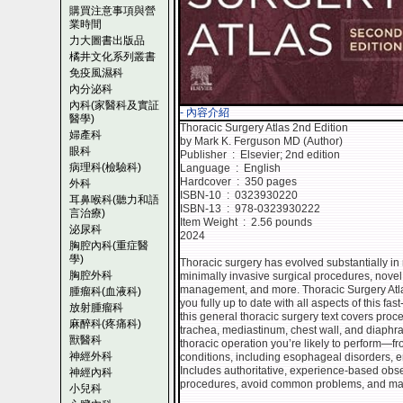
購買注意事項與營
業時間
力大圖書出版品
橘井文化系列叢書
免疫風濕科
內分泌科
內科(家醫科及實証
- 內容介紹
醫學)
Thoracic Surgery Atlas 2nd Edition
婦產科
by Mark K. Ferguson MD (Author)
眼科
Publisher ‏ : ‎ Elsevier; 2nd edition
病理科(檢驗科)
Language ‏ : ‎ English
Hardcover ‏ : ‎ 350 pages
外科
ISBN-10 ‏ : ‎ 0323930220
耳鼻喉科(聽力和語
ISBN-13 ‏ : ‎ 978-0323930222
言治療)
Item Weight ‏ : ‎ 2.56 pounds
泌尿科
2024
胸腔內科(重症醫
學)
Thoracic surgery has evolved substantially i
胸腔外科
minimally invasive surgical procedures, novel
management, and more. Thoracic Surgery Atlas
腫瘤科(血液科)
you fully up to date with all aspects of this f
放射腫瘤科
this general thoracic surgery text covers proc
麻醉科(疼痛科)
trachea, mediastinum, chest wall, and diaphrag
獸醫科
thoracic operation you’re likely to perform―f
神經外科
conditions, including esophageal disorders, 
Includes authoritative, experience-based obse
神經內科
procedures, avoid common problems, and ma
小兒科