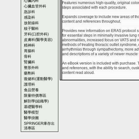
心臟內科
Features numerous high-quality, original colo
心臟血管外科
steps associated with each procedure.
急診科
Expands coverage to include new areas of tho
感染科
content and references throughout.
放射線科
核子醫科
Provides new information on ERAS protocol s
牙科(口腔外科)
for essential steps in minimally invasive lung
皮膚科(醫學美容)
abnormalities, increased focus on VATS and ro
methods of treating thoracic outlet syndrome
精神科
arrhythmias through sympathectomy, more ad
胃腸科
and descriptions of a variety of newer muscle f
骨科
腎臟科
An eBook version is included with purchase. Th
整形外科
and references, with the ability to search, cu
content read aloud.
藥劑科
復健科(運動醫學)
護理科
食品營養
限量特價專區
解剖學(組織學)
基礎醫學科
醫學模型
醫學掛圖
SPRINGER庫存出
清專區