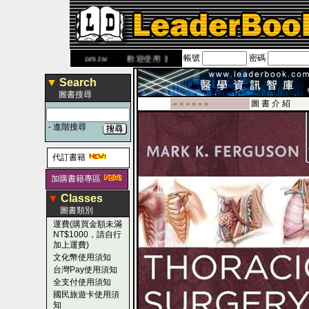
帳號
密碼
www.leaderbook.com.tw
歡迎使用 國民旅遊卡！！
▼
Search
圖書搜尋
圖 書 介 紹
-■ ■ ■ ■ ■ ■
-
進階搜尋
代訂書籍
加購書籍專區
▼
Classes
圖書類別
運費(購買金額未滿
NT$1000，請自行
加上運費)
文化幣使用須知
台灣Pay使用須知
全支付使用須知
國民旅遊卡使用須
知