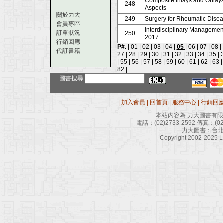
Composite Inlays and Onlays:
248
Aspects
-
關於力大
249
Surgery for Rheumatic Dise
-
會員專區
Interdisciplinary Management
-
訂單狀況
250
2017
-
行銷回應
P#.
|
01
|
02
|
03
|
04
|
05
|
06
|
07
|
08
|
-
代訂書籍
27
|
28
|
29
|
30
|
31
|
32
|
33
|
34
|
35
|
|
55
|
56
|
57
|
58
|
59
|
60
|
61
|
62
|
63
82
|
圖書搜尋
|
加入會員
|
回首頁
|
服務中心
|
行銷回
本站內容為 力大圖書有
電話：
(02)2733-2592
傳真：
(0
力大圖書：台北
Copyright 2002-2025 Le