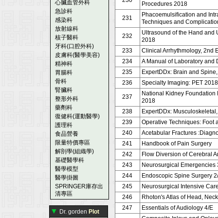
230
心臟血管外科
Procedures 2018
急診科
Phacoemulsification and Intr
231
感染科
Techniques and Complication
放射線科
Ultrasound of the Hand and 
232
核子醫科
2018
牙科(口腔外科)
233
Clinical Arrhythmology, 2nd 
皮膚科(醫學美容)
234
A Manual of Laboratory and D
精神科
235
ExpertDDx: Brain and Spine,
胃腸科
骨科
236
Specialty Imaging: PET 2018
腎臟科
National Kidney Foundation 
237
整形外科
2018
藥劑科
238
ExpertDDx: Musculoskeletal,
復健科(運動醫學)
239
Operative Techniques: Foot 
護理科
240
Acetabular Fractures :Diagnos
食品營養
限量特價專區
241
Handbook of Pain Surgery
解剖學(組織學)
242
Flow Diversion of Cerebral 
基礎醫學科
243
Neurosurgical Emergencies 
醫學模型
244
Endoscopic Spine Surgery 2
醫學掛圖
SPRINGER庫存出
245
Neurosurgical Intensive Care
清專區
246
Rhoton's Atlas of Head, Nec
247
Essentials of Audiology 4/E
▼
Dr. gorden
Plot