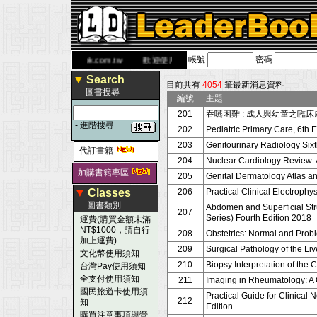
帳號
密碼
 網
www.leaderbook.com.tw
歡迎使用 國民旅遊卡！！
▼
Search
目前共有
4054
筆最新消息資料
圖書搜尋
編號
主題
201
吞嚥困難 : 成人與幼童之臨床
-
進階搜尋
202
Pediatric Primary Care, 6th E
203
Genitourinary Radiology Sixt
代訂書籍
204
Nuclear Cardiology Review: 
加購書籍專區
205
Genital Dermatology Atlas an
▼
Classes
206
Practical Clinical Electroph
圖書類別
Abdomen and Superficial Str
207
Series) Fourth Edition 2018
運費(購買金額未滿
NT$1000，請自行
208
Obstetrics: Normal and Probl
加上運費)
209
Surgical Pathology of the Liv
文化幣使用須知
210
Biopsy Interpretation of the
台灣Pay使用須知
全支付使用須知
211
Imaging in Rheumatology: A 
國民旅遊卡使用須
Practical Guide for Clinical
212
知
Edition
購買注意事項與營