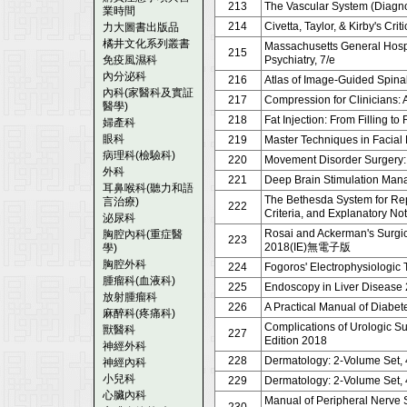
213
The Vascular System (Diagno
業時間
214
Civetta, Taylor, & Kirby's Cri
力大圖書出版品
橘井文化系列叢書
Massachusetts General Hospi
215
免疫風濕科
Psychiatry, 7/e
內分泌科
216
Atlas of Image-Guided Spina
內科(家醫科及實証
217
Compression for Clinicians: 
醫學)
218
Fat Injection: From Filling t
婦產科
眼科
219
Master Techniques in Facial
病理科(檢驗科)
220
Movement Disorder Surgery: 
外科
221
Deep Brain Stimulation Man
耳鼻喉科(聽力和語
The Bethesda System for Repo
言治療)
222
Criteria, and Explanatory No
泌尿科
Rosai and Ackerman's Surgica
胸腔內科(重症醫
223
2018(IE)無電子版
學)
胸腔外科
224
Fogoros' Electrophysiologic 
腫瘤科(血液科)
225
Endoscopy in Liver Disease
放射腫瘤科
226
A Practical Manual of Diabet
麻醉科(疼痛科)
Complications of Urologic S
獸醫科
227
Edition 2018
神經外科
228
Dermatology: 2-Volume Set, 
神經內科
小兒科
229
Dermatology: 2-Volume Set, 
心臟內科
Manual of Peripheral Nerve 