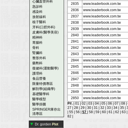
心臟血管外科
2835
www.leaderbook.com.tw
急診科
2836
www.leaderbook.com.tw
感染科
2837
www.leaderbook.com.tw
放射線科
核子醫科
2838
www.leaderbook.com.tw
牙科(口腔外科)
2839
www.leaderbook.com.tw
皮膚科(醫學美容)
2840
www.leaderbook.com.tw
精神科
2841
www.leaderbook.com.tw
胃腸科
骨科
2842
www.leaderbook.com.tw
腎臟科
2843
www.leaderbook.com.tw
整形外科
2844
www.leaderbook.com.tw
藥劑科
2845
www.leaderbook.com.tw
復健科(運動醫學)
2846
www.leaderbook.com.tw
護理科
食品營養
2847
www.leaderbook.com.tw
限量特價專區
2848
www.leaderbook.com.tw
解剖學(組織學)
2849
www.leaderbook.com.tw
基礎醫學科
2850
www.leaderbook.com.tw
醫學模型
P#.
|
01
|
02
|
03
|
04
|
05
|
06
|
07
|
08
|
醫學掛圖
27
|
28
|
29
|
30
|
31
|
32
|
33
|
34
|
35
|
SPRINGER庫存出
|
55
|
56
|
57
|
58
|
59
|
60
|
61
|
62
|
63
清專區
82
|
▼
Dr. gorden
Plot