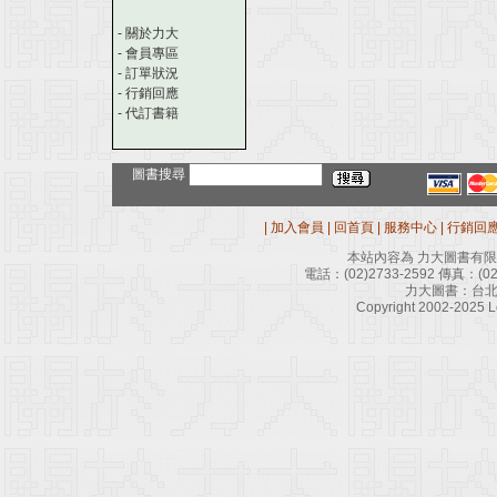
-
關於力大
-
會員專區
-
訂單狀況
-
行銷回應
-
代訂書籍
圖書搜尋
|
加入會員
|
回首頁
|
服務中心
|
行銷回
本站內容為 力大圖書有
電話：
(02)2733-2592
傳真：
(0
力大圖書：台北
Copyright 2002-2025 Le