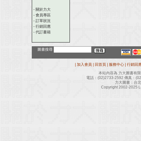
-
關於力大
-
會員專區
-
訂單狀況
-
行銷回應
-
代訂書籍
圖書搜尋
|
加入會員
|
回首頁
|
服務中心
|
行銷回
本站內容為 力大圖書有
電話：
(02)2733-2592
傳真：
(0
力大圖書：台北
Copyright 2002-2025 Le