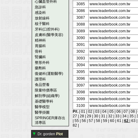
心臟血管外科
3085
www.leaderbook.com.tw
急診科
3086
www.leaderbook.com.tw
感染科
3087
www.leaderbook.com.tw
放射線科
核子醫科
3088
www.leaderbook.com.tw
牙科(口腔外科)
3089
www.leaderbook.com.tw
皮膚科(醫學美容)
3090
www.leaderbook.com.tw
精神科
3091
www.leaderbook.com.tw
胃腸科
骨科
3092
www.leaderbook.com.tw
腎臟科
3093
www.leaderbook.com.tw
整形外科
3094
www.leaderbook.com.tw
藥劑科
3095
www.leaderbook.com.tw
復健科(運動醫學)
3096
www.leaderbook.com.tw
護理科
食品營養
3097
www.leaderbook.com.tw
限量特價專區
3098
www.leaderbook.com.tw
解剖學(組織學)
3099
www.leaderbook.com.tw
基礎醫學科
3100
www.leaderbook.com.tw
醫學模型
P#.
|
01
|
02
|
03
|
04
|
05
|
06
|
07
|
08
|
醫學掛圖
27
|
28
|
29
|
30
|
31
|
32
|
33
|
34
|
35
|
SPRINGER庫存出
|
55
|
56
|
57
|
58
|
59
|
60
|
61
|
62
|
63
清專區
82
|
▼
Dr. gorden
Plot