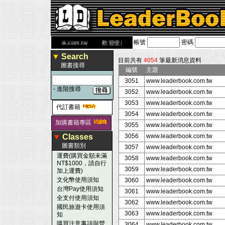
帳號
密碼
 網
www.leaderbook.com.tw
歡迎使用 國民旅遊卡！！
▼
Search
目前共有
4054
筆最新消息資料
圖書搜尋
編號
主題
3051
www.leaderbook.com.tw
-
進階搜尋
3052
www.leaderbook.com.tw
3053
www.leaderbook.com.tw
代訂書籍
3054
www.leaderbook.com.tw
加購書籍專區
3055
www.leaderbook.com.tw
▼
Classes
3056
www.leaderbook.com.tw
圖書類別
3057
www.leaderbook.com.tw
運費(購買金額未滿
3058
www.leaderbook.com.tw
NT$1000，請自行
3059
www.leaderbook.com.tw
加上運費)
文化幣使用須知
3060
www.leaderbook.com.tw
台灣Pay使用須知
3061
www.leaderbook.com.tw
全支付使用須知
3062
www.leaderbook.com.tw
國民旅遊卡使用須
3063
www.leaderbook.com.tw
知
購買注意事項與營
3064
www.leaderbook.com.tw