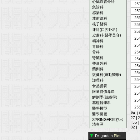
心臟血管外科
25
急診科
25
感染科
25
放射線科
核子醫科
25
牙科(口腔外科)
25
皮膚科(醫學美容)
25
精神科
25
胃腸科
骨科
25
腎臟科
25
整形外科
25
藥劑科
25
復健科(運動醫學)
25
護理科
食品營養
25
限量特價專區
25
解剖學(組織學)
25
基礎醫學科
25
醫學模型
P#.
|
醫學掛圖
27
|
SPRINGER庫存出
|
55
|
清專區
82
|
▼
Dr. gorden
Plot