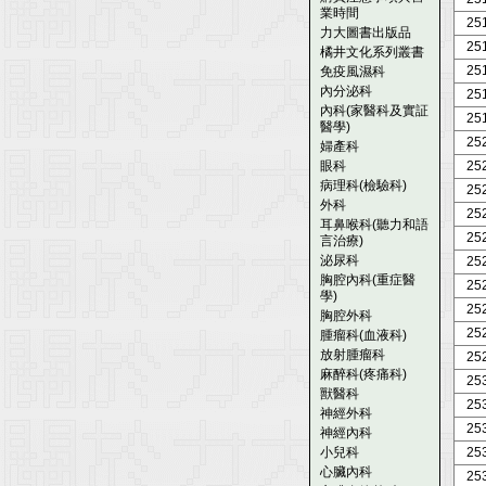
業時間
25
力大圖書出版品
25
橘井文化系列叢書
25
免疫風濕科
內分泌科
25
內科(家醫科及實証
25
醫學)
25
婦產科
眼科
25
病理科(檢驗科)
25
外科
25
耳鼻喉科(聽力和語
25
言治療)
泌尿科
25
胸腔內科(重症醫
25
學)
25
胸腔外科
25
腫瘤科(血液科)
放射腫瘤科
25
麻醉科(疼痛科)
25
獸醫科
25
神經外科
25
神經內科
小兒科
25
心臟內科
25