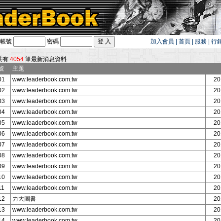
帳號
密碼
加入會員
|
首頁
|
服務
|
行
旅遊卡！！
共有
4054
筆最新消息資料
號
主題
01
www.leaderbook.com.tw
20
02
www.leaderbook.com.tw
20
03
www.leaderbook.com.tw
20
04
www.leaderbook.com.tw
20
05
www.leaderbook.com.tw
20
06
www.leaderbook.com.tw
20
07
www.leaderbook.com.tw
20
08
www.leaderbook.com.tw
20
09
www.leaderbook.com.tw
20
10
www.leaderbook.com.tw
20
11
www.leaderbook.com.tw
20
12
力大圖書
20
13
www.leaderbook.com.tw
20
14
www.leaderbook.com.tw
20