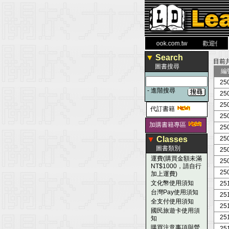
力 大 醫 學 圖 書 網
www.leaderbook.com.tw
歡迎使用 國民
▼
Search
目前
圖書搜尋
編
25
-
進階搜尋
25
25
代訂書籍
25
加購書籍專區
25
▼
Classes
25
圖書類別
25
運費(購買金額未滿
25
NT$1000，請自行
25
加上運費)
文化幣使用須知
25
台灣Pay使用須知
25
全支付使用須知
25
國民旅遊卡使用須
25
知
購買注意事項與營
25