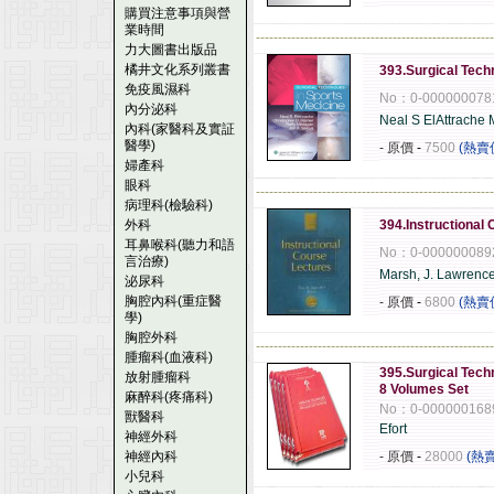
購買注意事項與營
業時間
------------------------------------------------------
力大圖書出版品
橘井文化系列叢書
393.Surgical Tech
免疫風濕科
No：0-000000078
內分泌科
Neal S ElAttrache
內科(家醫科及實証
醫學)
- 原價
-
7500
(熱賣
婦產科
眼科
------------------------------------------------------
病理科(檢驗科)
外科
394.Instructional
耳鼻喉科(聽力和語
No：0-000000089
言治療)
Marsh, J. Lawrenc
泌尿科
胸腔內科(重症醫
- 原價
-
6800
(熱賣
學)
胸腔外科
------------------------------------------------------
腫瘤科(血液科)
395.Surgical Tech
放射腫瘤科
8 Volumes Set
麻醉科(疼痛科)
No：0-000000168
獸醫科
Efort
神經外科
神經內科
- 原價
-
28000
(熱
小兒科