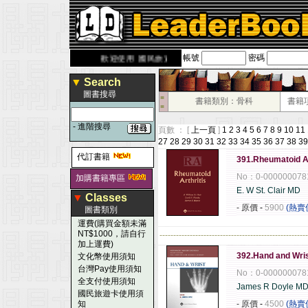
帳號
密碼
derbook.com.tw
歡迎使用 國民旅遊卡！！
▼
Search
圖書搜尋
■
書籍類別：骨科
書籍
■
-
進階搜尋
頁數 ： [
上一頁
]
1
2
3
4
5
6
7
8
9
10
11
27
28
29
30
31
32
33
34
35
36
37
38
39
代訂書籍
391.Rheumatoid Ar
No：0-000000078
加購書籍專區
E. W St. Clair MD
▼
Classes
- 原價
-
5900
(熱賣
圖書類別
運費(購買金額未滿
NT$1000，請自行
------------------------------------------------------
加上運費)
392.Hand and Wri
文化幣使用須知
台灣Pay使用須知
No：0-000000078
全支付使用須知
James R Doyle M
國民旅遊卡使用須
知
- 原價
-
4500
(熱賣