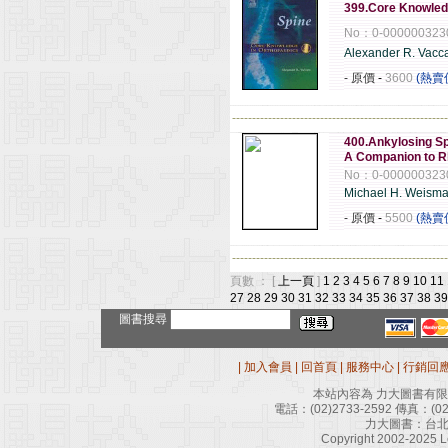
399.Core Knowledg
No：0-000000323
Alexander R. Vacc
- 原價
-
3600
(熱賣
------------------------------------------------------
400.Ankylosing Sp
A Companion to R
No：0-000000323
Michael H. Weism
- 原價
-
5500
(熱賣
------------------------------------------------------
頁數 ： [
上一頁
]
1
2
3
4
5
6
7
8
9
10
11
27
28
29
30
31
32
33
34
35
36
37
38
39
圖書搜尋
|
加入會員
|
回首頁
|
服務中心
|
行銷回
本站內容為 力大圖書有
電話：
(02)2733-2592
傳真：
(0
力大圖書：台北
Copyright 2002-2025 Le