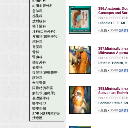
心臟內科
------------------------------------------------------
心臟血管外科
396.Anatomic Dou
急診科
Concepts and Sur
感染科
No：0-000000171
放射線科
Freddie H. Fu, MD
核子醫科
- 原價
-
3500
(熱賣
牙科(口腔外科)
皮膚科(醫學美容)
精神科
------------------------------------------------------
胃腸科
397.Minimally Inva
骨科
Midvastus Approa
腎臟科
No：0-000000171
整形外科
Peter M. Bonutti, 
藥劑科
- 原價
-
3500
(熱賣
復健科(運動醫學)
護理科
------------------------------------------------------
食品營養
限量特價專區
398.Minimally Inva
Subvastus Techni
解剖學(組織學)
No：0-000000171
基礎醫學科
Leonard Remia, MD
醫學模型
醫學掛圖
- 原價
-
3500
(熱賣
SPRINGER庫存出
清專區
------------------------------------------------------