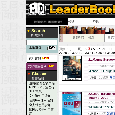
帳號
密碼
rbook.com.tw
歡迎使用 國民旅遊卡！！
▼
Search
圖書搜尋
■
書籍類別：骨科
書籍
■
-
進階搜尋
3
頁數 ： [
上一頁
]
1
2
4
5
6
7
8
9
10
11
27
28
29
30
31
32
33
34
35
36
37
38
39
代訂書籍
21.Manns Surgery 
No：---000003238
加購書籍專區
Michael J. Coughl
▼
Classes
- 原價
-
16500
(熱
圖書類別
運費(購買金額未滿
NT$1000，請自行
------------------------------------------------------
加上運費)
22.OKU:Trauma 6/
文化幣使用須知
Trauma) 2022
台灣Pay使用須知
No：---000019751
全支付使用須知
William M. Ricci 
國民旅遊卡使用須
知
- 原價
-
7500
(熱賣