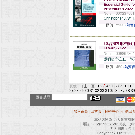
29.Atlas of Inter
Essential Guide f
Procedures 2022
No：---003237551
Christopher J. Wil
- 原價
-
5900
(熱賣
------------------------------------------------------
30.台灣常用椎根釘圖鑑(
Taiwan) 2022
No：---009867364
張明超 部主任，陳
- 原價
-
480
(熱賣價
------------------------------------------------------
3
頁數 ： [
上一頁
]
1
2
4
5
6
7
8
9
10
11
27
28
29
30
31
32
33
34
35
36
37
38
39
圖書搜尋
|
加入會員
|
回首頁
|
服務中心
|
行銷回
本站內容為 力大圖書有
電話：
(02)2733-2592
傳真：
(0
力大圖書：台北
Copyright 2002-2025 Le