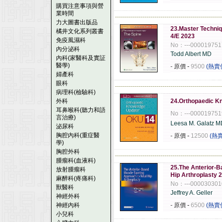
購買注意事項與營
業時間
------------------------------------------------------
力大圖書出版品
23.Master Techniq
橘井文化系列叢書
4/E 2023
免疫風濕科
No：---000019751
內分泌科
Todd Albert MD
內科(家醫科及實証
醫學)
- 原價
-
9500
(熱賣
婦產科
眼科
------------------------------------------------------
病理科(檢驗科)
外科
24.Orthopaedic K
耳鼻喉科(聽力和語
No：---000019751
言治療)
Leesa M. Galatz M
泌尿科
胸腔內科(重症醫
- 原價
-
12500
(熱
學)
胸腔外科
------------------------------------------------------
腫瘤科(血液科)
25.The Anterior-B
放射腫瘤科
Hip Arthroplasty 
麻醉科(疼痛科)
No：---000030301
獸醫科
Jeffrey A. Geller
神經外科
神經內科
- 原價
-
6500
(熱賣
小兒科