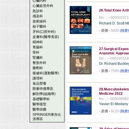
心臟內科
------------------------------------------------------
心臟血管外科
26.Total Knee Art
急診科
感染科
No：---000032371
放射線科
Richard D. Scott 
核子醫科
- 原價
-
5600
(熱賣
牙科(口腔外科)
皮膚科(醫學美容)
精神科
------------------------------------------------------
胃腸科
27.Surgical Expos
骨科
Anatomic Approac
腎臟科
No：---000197519
整形外科
Dr. Richard Buckl
藥劑科
- 原價
-
7500
(熱賣
復健科(運動醫學)
護理科
------------------------------------------------------
食品營養
限量特價專區
28.Musculoskelet
Medicine 2022
解剖學(組織學)
No：---003030982
基礎醫學科
Yasser El Miedany
醫學模型
醫學掛圖
- 原價
-
9120
(熱賣
SPRINGER庫存出
清專區
------------------------------------------------------