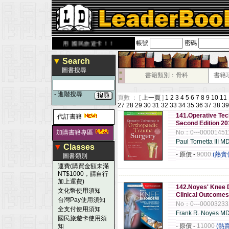
帳號
密碼
com.tw
歡迎使用 國民旅遊卡！！
▼
Search
圖書搜尋
■
書籍類別：骨科
書籍
■
-
進階搜尋
頁數 ： [
上一頁
]
1
2
3
4
5
6
7
8
9
10
11
27
28
29
30
31
32
33
34
35
36
37
38
39
141.Operative Tec
代訂書籍
Second Edition 20
加購書籍專區
No：0---00001451
Paul Tornetta III M
▼
Classes
- 原價
-
9000
(熱賣
圖書類別
運費(購買金額未滿
NT$1000，請自行
------------------------------------------------------
加上運費)
142.Noyes' Knee D
文化幣使用須知
Clinical Outcomes
台灣Pay使用須知
No：0---00003233
全支付使用須知
Frank R. Noyes M
國民旅遊卡使用須
知
- 原價
-
11000
(熱