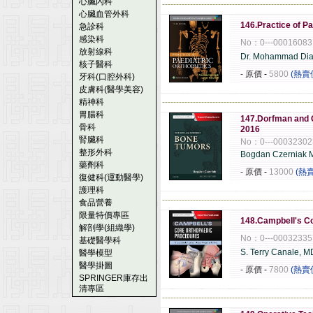
心臟內科
------------------------------------------------------
心臟血管外科
146.Practice of P
急診科
感染科
No：0---00016083
放射線科
Dr. Mohammad Di
核子醫科
- 原價
-
5800
(熱賣
牙科(口腔外科)
皮膚科(醫學美容)
精神科
------------------------------------------------------
胃腸科
147.Dorfman and C
骨科
2016
腎臟科
No：0---00032302
整形外科
Bogdan Czerniak
藥劑科
- 原價
-
13000
(熱
復健科(運動醫學)
護理科
------------------------------------------------------
食品營養
限量特價專區
148.Campbell's C
解剖學(組織學)
No：0---00032335
基礎醫學科
S. Terry Canale, M
醫學模型
醫學掛圖
- 原價
-
7800
(熱賣
SPRINGER庫存出
清專區
------------------------------------------------------