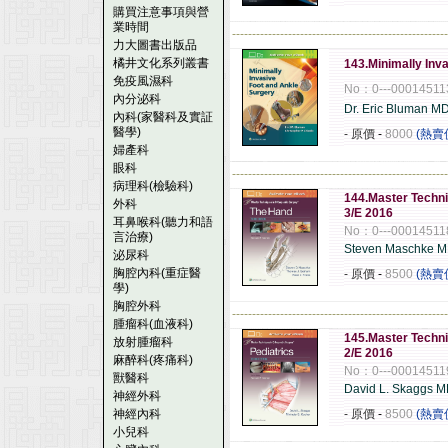
購買注意事項與營
業時間
------------------------------------------------------
力大圖書出版品
橘井文化系列叢書
143.Minimally Inv
免疫風濕科
No：0---00014511
內分泌科
Dr. Eric Bluman M
內科(家醫科及實証
醫學)
- 原價
-
8000
(熱賣
婦產科
眼科
------------------------------------------------------
病理科(檢驗科)
144.Master Techni
外科
3/E 2016
耳鼻喉科(聽力和語
No：0---00014511
言治療)
Steven Maschke 
泌尿科
胸腔內科(重症醫
- 原價
-
8500
(熱賣
學)
胸腔外科
------------------------------------------------------
腫瘤科(血液科)
145.Master Techni
放射腫瘤科
2/E 2016
麻醉科(疼痛科)
No：0---00014511
獸醫科
David L. Skaggs 
神經外科
神經內科
- 原價
-
8500
(熱賣
小兒科