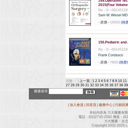
149.Operative Tec
2015(Four Volu
No：0---00145119
Sam W. Wiesel MD
- 原價
-
19500
(熱
------------------------------------------------------
150.Pediatric and
No：0---00145119
Frank Cordasco
- 原價
-
7800
(熱賣
------------------------------------------------------
頁數 ： [
上一頁
]
1
2
3
4
5
6
7
8
9
10
11
27
28
29
30
31
32
33
34
35
36
37
38
39
圖書搜尋
|
加入會員
|
回首頁
|
服務中心
|
行銷回
本站內容為 力大圖書有
電話：
(02)2733-2592
傳真：
(0
力大圖書：台北
Copyright 2002-2025 Le