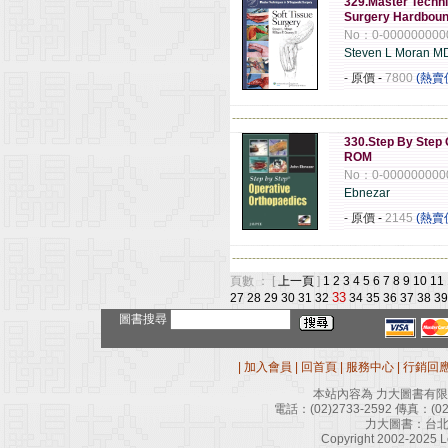
329.Master Techni
Surgery Hardboun
No：0-000000000
Steven L Moran M
- 原價
-
7800
(熱賣
------------------------------------------------------
330.Step By Step 
ROM
No：0-000000000
Ebnezar
- 原價
-
2145
(熱賣
------------------------------------------------------
頁數 ： [
上一頁
]
1
2
3
4
5
6
7
8
9
10
11
33
27
28
29
30
31
32
34
35
36
37
38
39
圖書搜尋
|
加入會員
|
回首頁
|
服務中心
|
行銷回
本站內容為 力大圖書有
電話：
(02)2733-2592
傳真：
(0
力大圖書：台北
Copyright 2002-2025 Le