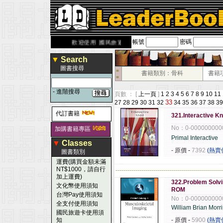
帳號
密碼
derbook.com.tw
歡迎使用 國民旅遊卡！！
▼
Search
圖書搜尋
■
書籍類別：骨科
書籍
■
-
進階搜尋
頁數 ： [
上一頁
]
1
2
3
4
5
6
7
8
9
10
11
33
27
28
29
30
31
32
34
35
36
37
38
39
代訂書籍
321.Interactive 
No：0-000000000
加購書籍專區
Primal Interactive
▼
Classes
- 原價
-
7392
(熱賣
圖書類別
運費(購買金額未滿
NT$1000，請自行
------------------------------------------------------
加上運費)
322.Problem Solvi
文化幣使用須知
ROM
台灣Pay使用須知
No：0-000000000
全支付使用須知
William Brian Morr
國民旅遊卡使用須
知
- 原價
-
5900
(熱賣