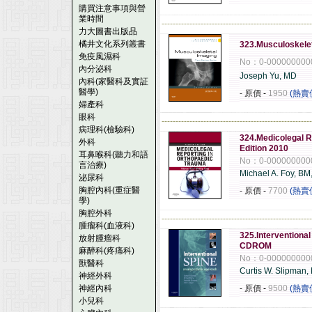
購買注意事項與營
業時間
------------------------------------------------------
力大圖書出版品
橘井文化系列叢書
323.Musculoskelet
免疫風濕科
No：0-000000000
內分泌科
Joseph Yu, MD
內科(家醫科及實証
醫學)
- 原價
-
1950
(熱賣
婦產科
眼科
------------------------------------------------------
病理科(檢驗科)
324.Medicolegal R
外科
Edition 2010
耳鼻喉科(聽力和語
No：0-000000000
言治療)
Michael A. Foy, B
泌尿科
胸腔內科(重症醫
- 原價
-
7700
(熱賣
學)
胸腔外科
------------------------------------------------------
腫瘤科(血液科)
325.Interventiona
放射腫瘤科
CDROM
麻醉科(疼痛科)
No：0-000000000
獸醫科
Curtis W. Slipman,
神經外科
神經內科
- 原價
-
9500
(熱賣
小兒科