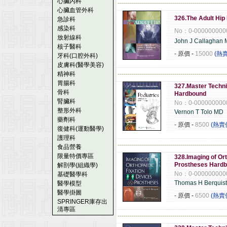
心臟內科
------------------------------------------------------
心臟血管外科
326.The Adult Hi
急診科
感染科
No：0-000000000
放射線科
John J Callaghan
核子醫科
- 原價
-
15000
(熱
牙科(口腔外科)
皮膚科(醫學美容)
精神科
------------------------------------------------------
胃腸科
327.Master Techni
骨科
Hardbound
腎臟科
No：0-000000000
整形外科
Vernon T Tolo MD
藥劑科
- 原價
-
8500
(熱賣
復健科(運動醫學)
護理科
------------------------------------------------------
食品營養
限量特價專區
328.Imaging of Or
Prostheses Hard
解剖學(組織學)
No：0-000000000
基礎醫學科
Thomas H Berquis
醫學模型
醫學掛圖
- 原價
-
6500
(熱賣
SPRINGER庫存出
清專區
------------------------------------------------------