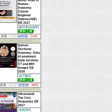
Netter Atlas of
Human
Anatomy:
Classic
Regional
Approach(IE)
9/E 2027
-解剖學(組織學)
原價
-
1700
(熱賣價)
-
1440
--------------------------------
Human
Sectional
Anatomy: Atlas
of annotated
body sections,
CT and MRI
images 5/E
2026
-核子醫科
原價
-
10120
(熱賣價)
-
8800
--------------------------------
Ultrasound:
The Core
Requisites 4/E
2027
-放射線科