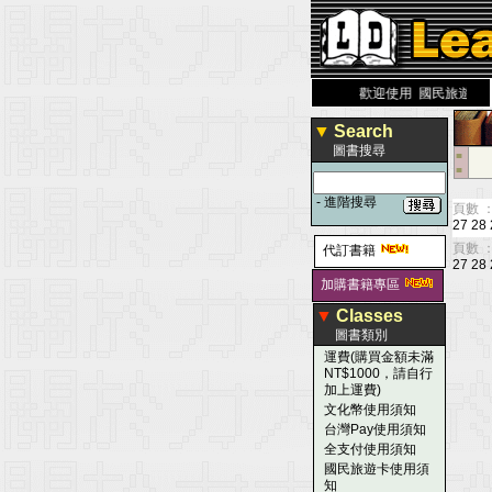
力 大 醫 學 圖 書 網
www.leaderbook.com.tw
歡迎使用 國民旅遊卡！！
▼
Search
圖書搜尋
■
■
-
進階搜尋
頁數 ：
27
28
頁數 ：
代訂書籍
27
28
加購書籍專區
▼
Classes
圖書類別
運費(購買金額未滿
NT$1000，請自行
加上運費)
文化幣使用須知
台灣Pay使用須知
全支付使用須知
國民旅遊卡使用須
知