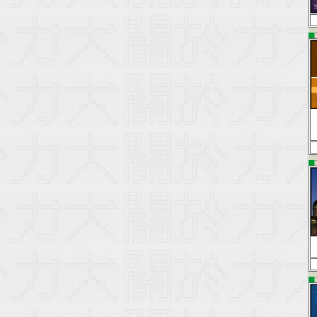
▄
▄
▄