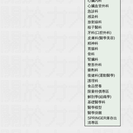
心臟內科
心臟血管外科
急診科
感染科
放射線科
核子醫科
牙科(口腔外科)
皮膚科(醫學美容)
精神科
胃腸科
骨科
腎臟科
整形外科
藥劑科
復健科(運動醫學)
護理科
食品營養
限量特價專區
解剖學(組織學)
基礎醫學科
醫學模型
醫學掛圖
SPRINGER庫存出
清專區