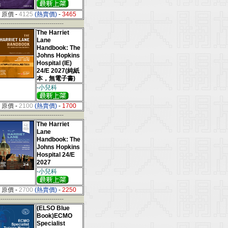
原價
-
4125
(熱賣價)
-
3465
--------------------------------
The Harriet
Lane
Handbook: The
Johns Hopkins
Hospital (IE)
24/E 2027(純紙
本，無電子書)
-小兒科
原價
-
2100
(熱賣價)
-
1700
--------------------------------
The Harriet
Lane
Handbook: The
Johns Hopkins
Hospital 24/E
2027
-小兒科
原價
-
2700
(熱賣價)
-
2250
--------------------------------
(ELSO Blue
Book)ECMO
Specialist