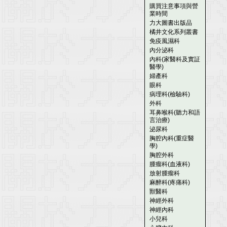
購買注意事項與營
業時間
力大圖書出版品
橘井文化系列叢書
免疫風濕科
內分泌科
內科(家醫科及實証
醫學)
婦產科
眼科
病理科(檢驗科)
外科
耳鼻喉科(聽力和語
言治療)
泌尿科
胸腔內科(重症醫
學)
胸腔外科
腫瘤科(血液科)
放射腫瘤科
麻醉科(疼痛科)
獸醫科
神經外科
神經內科
小兒科