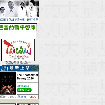
銷回應
|
代訂
|
購物車
|
預訂清單
歡迎使用國民旅遊卡
The Anatomy of
Beauty 2026
-整形外科
原價
-
11000
(熱賣價)
-
9500
--------------------------------