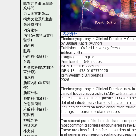
購買注意事項與營
業時間
力大圖書出版品
橘井文化系列叢書
免疫風濕科
內分泌科
- 內容介紹
內科(家醫科及實証
Electromyography in Clinical Practice: A Cas
醫學)
by Bashar Katirji (Author)
婦產科
Publisher ‏ : ‎ Oxford University Press
眼科
Edition ‏ : ‎ 4th
病理科(檢驗科)
Language ‏ : ‎ English
Print length ‏ : ‎ 560 pages
外科
ISBN-10 ‏ : ‎ 0197779123
耳鼻喉科(聽力和語
ISBN-13 ‏ : ‎ 978-0197779125
言治療)
Item Weight ‏ : ‎ 3.4 pounds
泌尿科
2026
胸腔內科(重症醫
學)
Electromyography in Clinical Practice, now in 
胸腔外科
clinical Electromyography (EMG) with a main 
in the fields of electrodiagnostic (EDX) and 
腫瘤科(血液科)
detailed introductory chapters that acquaint 
放射腫瘤科
includes chapters on nerve conduction studi
麻醉科(疼痛科)
findings in neuromuscular disorders.
獸醫科
神經外科
The second part of the book includes compre
most common disorders encountered in the EMG
神經內科
These are classified into focal disorders of t
小兒科
and generalized neuromuscular disorders. Th