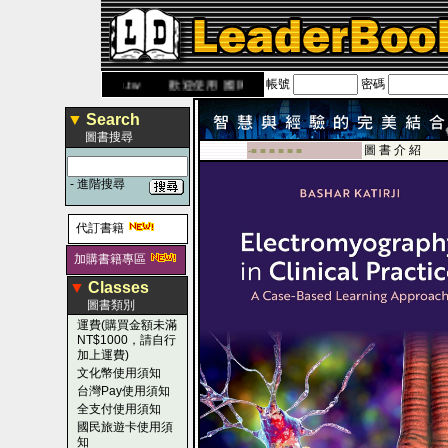
帳號
密碼
w.leaderbook.com.tw
歡迎使用 國民旅遊卡！！
▼
Search
圖書搜尋
圖 書 介 紹
-■ ■ ■ ■ ■ ■
-
進階搜尋
代訂書籍
加購書籍專區
▼
Classes
圖書類別
運費(購買金額未滿
NT$1000，請自行
加上運費)
文化幣使用須知
台灣Pay使用須知
全支付使用須知
國民旅遊卡使用須
知