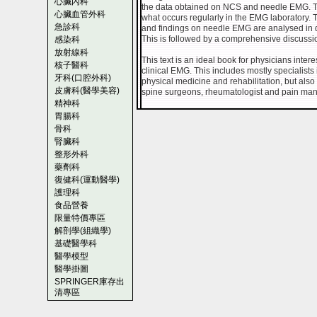
心臟內科
the data obtained on NCS and needle EMG. Thi
心臟血管外科
what occurs regularly in the EMG laboratory. 
急診科
and findings on needle EMG are analysed in de
This is followed by a comprehensive discussion
感染科
放射線科
This text is an ideal book for physicians intere
核子醫科
clinical EMG. This includes mostly specialists
牙科(口腔外科)
physical medicine and rehabilitation, but als
皮膚科(醫學美容)
spine surgeons, rheumatologist and pain man
精神科
胃腸科
骨科
腎臟科
整形外科
藥劑科
復健科(運動醫學)
護理科
食品營養
限量特價專區
解剖學(組織學)
基礎醫學科
醫學模型
醫學掛圖
SPRINGER庫存出
清專區