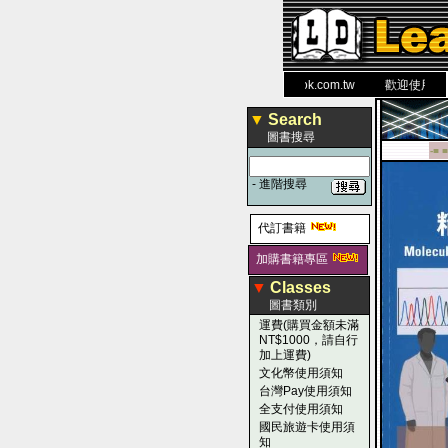
力 大 醫 學 圖 書 網
www.leaderbook.com.tw
歡迎使用 國民旅
▼
Search
圖書搜尋
-■ ■
-
進階搜尋
代訂書籍
加購書籍專區
▼
Classes
圖書類別
運費(購買金額未滿
NT$1000，請自行
加上運費)
文化幣使用須知
台灣Pay使用須知
全支付使用須知
國民旅遊卡使用須
知