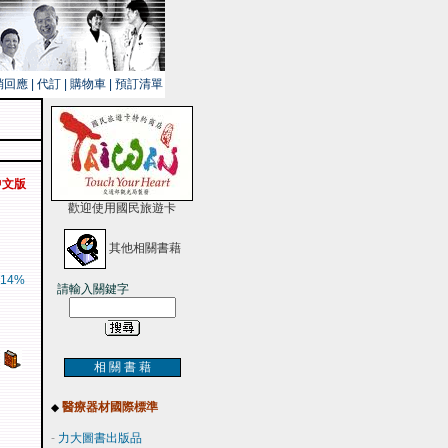
銷回應
|
代訂
|
購物車
|
預訂清單
e)中文版
歡迎使用國民旅遊卡
其他相關書藉
14%
請輸入關鍵字
相 關 書 藉
醫療器材國際標準
◆
-
力大圖書出版品