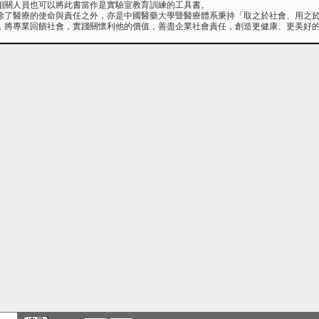
相關人員也可以將此書當作是實驗室教育訓練的工具書。
除了醫療的使命與責任之外，亦是中國醫藥大學暨醫療體系秉持「取之於社會、用之
，將專業回饋社會，實踐關懷利他的價值，善盡企業社會責任，創造更健康、更美好