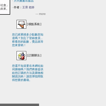
-
力大圖書出版品
於社會」
-
作者：
王霈 老師
的未來。
--- more
[
積點系統
]
您已經累積多少點數您知
道嗎？別忘了登錄會員，
察看您的點數，獎品就等
您來拿喲！
[
訂購辦法
]
您還不知道要在本網站如
何購物嗎？我們將會提供
給您訂購的方法及購物相
關資訊喲！讓您彈指間取
得想要的書藉。