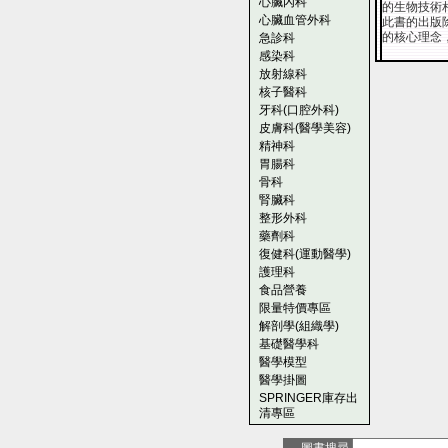
心臟內科
的生物技術
心臟血管外科
此書的出版
的核心理念
急診科
感染科
放射線科
核子醫科
牙科(口腔外科)
皮膚科(醫學美容)
精神科
胃腸科
骨科
腎臟科
整形外科
藥劑科
復健科(運動醫學)
護理科
食品營養
限量特價專區
解剖學(組織學)
基礎醫學科
醫學模型
醫學掛圖
SPRINGER庫存出
清專區