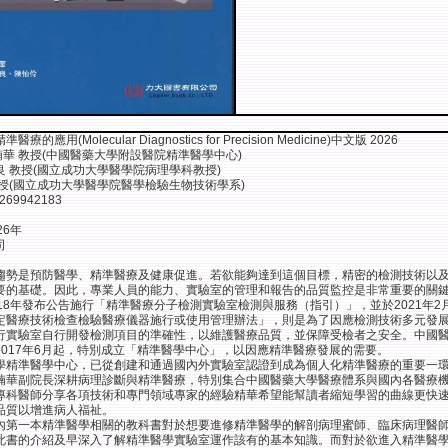
的應用(Molecular Diagnostics for Precision Medicine)中文版 2026
周楠華 教授(中國醫藥大學附設醫院精準醫學中心)
何中良 教授(國立成功大學醫學院病理學科教授)
教授(國立成功大學醫學院醫學檢驗生物技術學系)
6269942183
26年
司
趨勢是預防醫學、精準醫療及健康促進。若欲能夠達到這個目標，精密的檢測技術以
要的基礎。因此，專業人員的能力、實驗室的管理和報告的品質監控是非常重要的關
18年發布公告施行「精準醫療分子檢測實驗室檢測與服務（指引）」，並於2021年2
定醫療技術檢查檢驗醫療儀器施行或使用管理辦法」，則是為了因應檢測技術多元發
行實驗室自行開發檢測項目的準確性，以維護醫療品質，並保障受檢者之安全。中國
2017年6月起，特別成立「精準醫學中心」，以因應精準醫療發展的需要。
學精準醫學中心，已從創建和通過國內外實驗室認證到成為個人化精準醫療的重要一
楠華副院長深耕病理診斷與精準醫療，特別集合中國醫藥大學醫療體系與國內各醫療
專科醫師分享各項技術和專門領域專家的經驗精華希望能幫讀者縮短學習的曲線更快
品質以增進病人福祉。
內第一本精準醫學相關的教科書對於想要進修精準醫學的解剖病理蜜師、臨床病理醫
此書的介紹及早深入了解精準醫學實驗室運作該有的基本知識。而對於欲進入精準醫