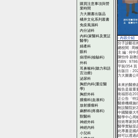
購買注意事項與營
業時間
力大圖書出版品
橘井文化系列叢書
免疫風濕科
內分泌科
內科(家醫科及實証
- 內容介紹
醫學)
分子診斷在精準醫療
婦產科
總校閱 : 
眼科
主 編 : 
陳怡伶 副
病理科(檢驗科)
ISBN : 978
外科
平裝/354 頁
耳鼻喉科(聽力和語
出版日：20
言治療)
力大圖書公
泌尿科
胸腔內科(重症醫
未來的醫療
學)
報告是最重
衛福部在20
胸腔外科
正公告「特
腫瘤科(血液科)
醫療機構施
放射腫瘤科
附設醫院於
麻醉科(疼痛科)
中國醫藥大
獸醫科
醫學中心周
技術專家與
神經外科
醫學實驗室
神經內科
此專書是國
小兒科
師可以透過