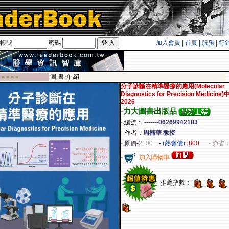
帳號
密碼
加入會員
|
首頁
|
服務
|
行
遊卡！！
圖 書 介 紹
 ■ ■ ■ ■
分子診斷在精準醫療的應用(Molecular
Diagnostics for Precision Medicin
2026
-
力大圖書出版品
-
編號：
-------06269942183
-
作者：
周楠華 教授
-
原價
-
2100
-
(熱賣價)
1800
- 節省 ↓
-
加入購物車
推薦指數：