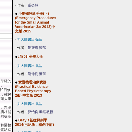
-
作者：
張炎林
小動物急診手冊(下)
◆
(Emergency Procedures
for the Small Animal
Veterinarian 3/e 2013)中
文版 2015
-
力大圖書出版品
-
作者：
鄭智嘉 醫師
現代針灸學大全
◆
-
力大圖書出版品
-
作者：
龍仲樹 醫師
及準確的
實證物理治療實務
◆
鍵。
(Practical Evidence-
月9日修
Based Physiotherapy
展，確保
2/E) 中文版 2013
醫藥大學
-
力大圖書出版品
環。精準
機構相關
-
作者：
郭怡良 助理教授
速的提高
Gray’s基礎解剖學
◆
2014(已絕版，請勿下訂)
師和醫檢
學實驗室