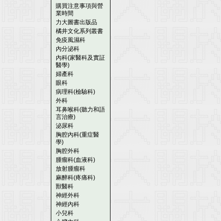
購買注意事項與營
業時間
力大圖書出版品
橘井文化系列叢書
免疫風濕科
內分泌科
內科(家醫科及實証
醫學)
婦產科
眼科
病理科(檢驗科)
外科
耳鼻喉科(聽力和語
言治療)
泌尿科
胸腔內科(重症醫
學)
胸腔外科
腫瘤科(血液科)
放射腫瘤科
麻醉科(疼痛科)
獸醫科
神經外科
神經內科
小兒科