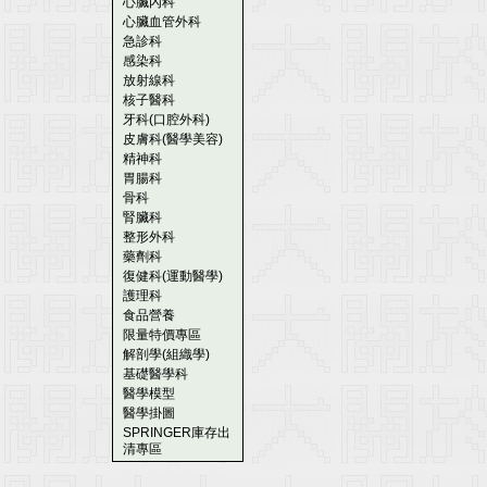
心臟內科
心臟血管外科
急診科
感染科
放射線科
核子醫科
牙科(口腔外科)
皮膚科(醫學美容)
精神科
胃腸科
骨科
腎臟科
整形外科
藥劑科
復健科(運動醫學)
護理科
食品營養
限量特價專區
解剖學(組織學)
基礎醫學科
醫學模型
醫學掛圖
SPRINGER庫存出
清專區