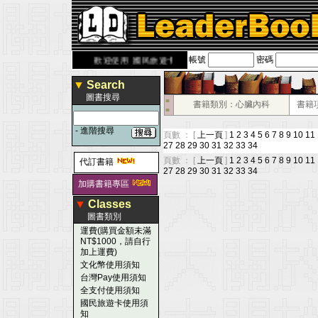
帳號
密碼
rbook.com.tw
歡迎使用 國民旅遊卡！！
▼
Search
圖書搜尋
■
書籍類別：心臟內科
書籍
■
-
進階搜尋
頁數 ： [
上一頁
]
1
2
3
4
5
6
7
8
9
10
11
27
28
29
30
31
32
33
34
頁數 ： [
上一頁
]
1
2
3
4
5
6
7
8
9
10
11
代訂書籍
27
28
29
30
31
32
33
34
加購書籍專區
▼
Classes
圖書類別
運費(購買金額未滿
NT$1000，請自行
加上運費)
文化幣使用須知
台灣Pay使用須知
全支付使用須知
國民旅遊卡使用須
知