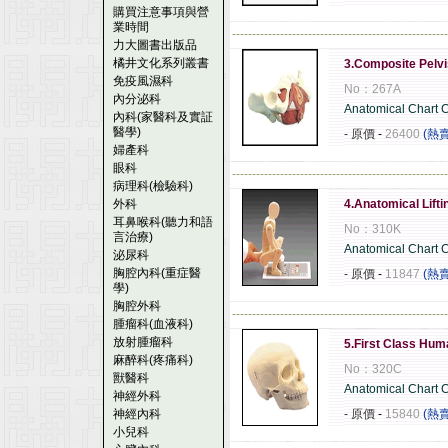
購買注意事項與營
業時間
------------------------------------------------------
力大圖書出版品
橘井文化系列叢書
3.Composite Pelvi
免疫風濕科
No：267A
內分泌科
Anatomical Chart
內科(家醫科及實証
醫學)
- 原價
-
26400
(熱
婦產科
眼科
------------------------------------------------------
病理科(檢驗科)
外科
4.Anatomical Lifti
耳鼻喉科(聽力和語
No：310K
言治療)
Anatomical Chart
泌尿科
胸腔內科(重症醫
- 原價
-
11847
(熱
學)
胸腔外科
------------------------------------------------------
腫瘤科(血液科)
放射腫瘤科
5.First Class Hum
麻醉科(疼痛科)
No：320C
獸醫科
Anatomical Chart
神經外科
神經內科
- 原價
-
15840
(熱
小兒科