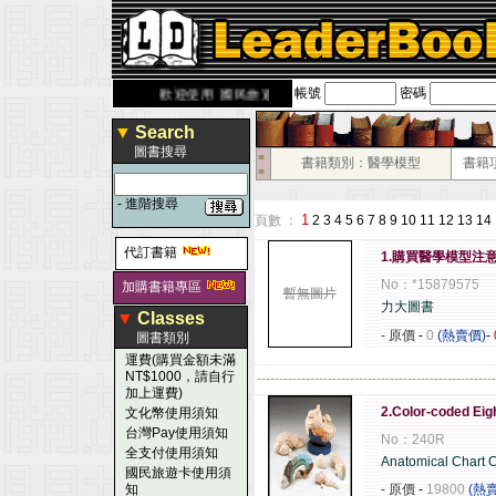
帳號
密碼
derbook.com.tw
歡迎使用 國民旅遊卡！！
▼
Search
圖書搜尋
■
書籍類別：醫學模型
書籍
■
-
進階搜尋
1
頁數 ：
2
3
4
5
6
7
8
9
10
11
12
13
14
代訂書籍
1.購買醫學模型注
No：*15879575
加購書籍專區
暫無圖片
力大圖書
▼
Classes
- 原價
-
0
(熱賣價)
-
圖書類別
運費(購買金額未滿
NT$1000，請自行
------------------------------------------------------
加上運費)
2.Color-coded Eig
文化幣使用須知
台灣Pay使用須知
No：240R
全支付使用須知
Anatomical Chart
國民旅遊卡使用須
知
- 原價
-
19800
(熱