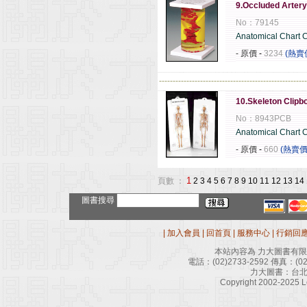
9.Occluded Arter
No：79145
Anatomical Chart
- 原價
-
3234
(熱賣
------------------------------------------------------
10.Skeleton Clipb
No：8943PCB
Anatomical Chart
- 原價
-
660
(熱賣價
1
頁數 ：
2
3
4
5
6
7
8
9
10
11
12
13
14
圖書搜尋
|
加入會員
|
回首頁
|
服務中心
|
行銷回
本站內容為 力大圖書有
電話：
(02)2733-2592
傳真：
(0
力大圖書：台北
Copyright 2002-2025 Le