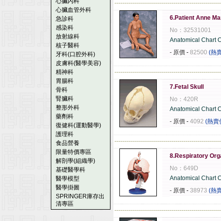
心臟內科
------------------------------------------------------
心臟血管外科
6.Patient Anne Ma
急診科
感染科
No：32531001
放射線科
Anatomical Chart
核子醫科
- 原價
-
82500
(熱
牙科(口腔外科)
皮膚科(醫學美容)
精神科
------------------------------------------------------
胃腸科
7.Fetal Skull
骨科
腎臟科
No：420R
整形外科
Anatomical Chart
藥劑科
- 原價
-
4092
(熱賣
復健科(運動醫學)
護理科
------------------------------------------------------
食品營養
限量特價專區
8.Respiratory Or
解剖學(組織學)
No：649D
基礎醫學科
Anatomical Chart
醫學模型
醫學掛圖
- 原價
-
38973
(熱
SPRINGER庫存出
清專區
------------------------------------------------------