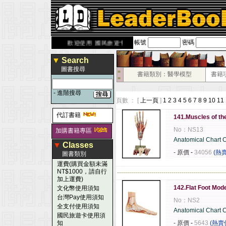
帳號
密碼
rbook.com.tw
歡迎使用 國民旅遊卡！！
▼
Search
圖書搜尋
■
書籍類別：醫學模型
書籍
■
-
進階搜尋
頁數 ： [
上一頁
]
1
2
3
4
5
6
7
8
9
10
11
代訂書籍
141.Muscles of th
No：NS13
加購書籍專區
Anatomical Chart
▼
Classes
- 原價
-
34056
(熱
圖書類別
運費(購買金額未滿
NT$1000，請自行
------------------------------------------------------
加上運費)
142.Flat Foot Mod
文化幣使用須知
台灣Pay使用須知
No：NS2
全支付使用須知
Anatomical Chart
國民旅遊卡使用須
知
- 原價
-
5643
(熱賣