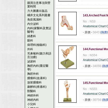
購買注意事項與營
業時間
------------------------------------------------------
力大圖書出版品
橘井文化系列叢書
143.Arched Foot 
免疫風濕科
No：NS3
內分泌科
Anatomical Chart
內科(家醫科及實証
醫學)
- 原價
-
5643
(熱賣
婦產科
眼科
------------------------------------------------------
病理科(檢驗科)
外科
144.Functional Mo
耳鼻喉科(聽力和語
No：NS54
言治療)
Anatomical Chart
泌尿科
胸腔內科(重症醫
- 原價
-
34056
(熱
學)
胸腔外科
------------------------------------------------------
腫瘤科(血液科)
放射腫瘤科
145.Functional Mo
麻醉科(疼痛科)
No：NS55
獸醫科
Anatomical Chart
神經外科
神經內科
- 原價
-
30756
(熱
小兒科