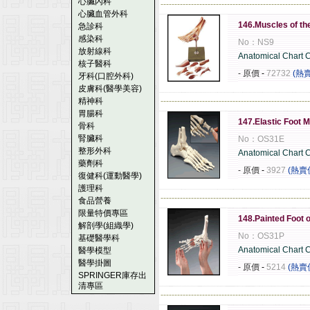
心臟內科
------------------------------------------------------
心臟血管外科
146.Muscles of th
急診科
感染科
No：NS9
放射線科
Anatomical Chart
核子醫科
- 原價
-
72732
(熱
牙科(口腔外科)
皮膚科(醫學美容)
精神科
------------------------------------------------------
胃腸科
147.Elastic Foot 
骨科
腎臟科
No：OS31E
整形外科
Anatomical Chart
藥劑科
- 原價
-
3927
(熱賣
復健科(運動醫學)
護理科
------------------------------------------------------
食品營養
限量特價專區
148.Painted Foot o
解剖學(組織學)
No：OS31P
基礎醫學科
Anatomical Chart
醫學模型
醫學掛圖
- 原價
-
5214
(熱賣
SPRINGER庫存出
清專區
------------------------------------------------------