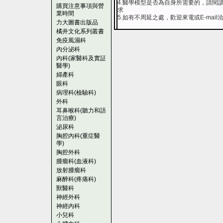
4.醫學模型是否為自身所需要的，請閱
購買注意事項與營
求
業時間
5.如有不周延之處，歡迎來電或E-mail
力大圖書出版品
橘井文化系列叢書
免疫風濕科
內分泌科
內科(家醫科及實証
醫學)
婦產科
眼科
病理科(檢驗科)
外科
耳鼻喉科(聽力和語
言治療)
泌尿科
胸腔內科(重症醫
學)
胸腔外科
腫瘤科(血液科)
放射腫瘤科
麻醉科(疼痛科)
獸醫科
神經外科
神經內科
小兒科