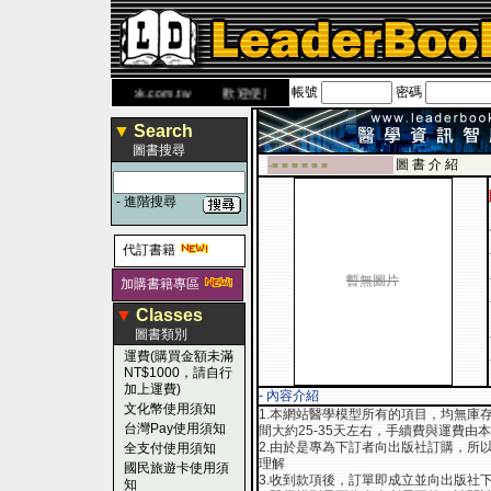
帳號
密碼
書 網
www.leaderbook.com.tw
歡迎使用 國民旅遊卡！！
▼
Search
圖書搜尋
圖 書 介 紹
-■ ■ ■ ■ ■ ■
-
進階搜尋
代訂書籍
暫無圖片
加購書籍專區
▼
Classes
圖書類別
運費(購買金額未滿
NT$1000，請自行
加上運費)
- 內容介紹
文化幣使用須知
1.本網站醫學模型所有的項目，均無庫
台灣Pay使用須知
間大約25-35天左右，手續費與運費由
2.由於是專為下訂者向出版社訂購，所
全支付使用須知
理解
國民旅遊卡使用須
3.收到款項後，訂單即成立並向出版社
知