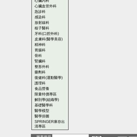
心臟內科
心臟血管外科
急診科
感染科
放射線科
核子醫科
牙科(口腔外科)
皮膚科(醫學美容)
精神科
胃腸科
骨科
腎臟科
整形外科
藥劑科
復健科(運動醫學)
護理科
食品營養
限量特價專區
解剖學(組織學)
基礎醫學科
醫學模型
醫學掛圖
SPRINGER庫存出
清專區