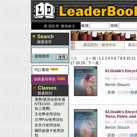
帳號
密碼
derbook.com.tw
歡迎使用 國民旅遊卡！！
▼
Search
圖書搜尋
■
書籍類別：整形外科
書籍
■
-
進階搜尋
7
頁數 ： [
上一頁
]
1
2
3
4
5
6
8
9
10
11
27
28
29
[
下一頁
]
代訂書籍
61.Grabb's Encycl
No：0---------1451
加購書籍專區
Berish Strauch
▼
Classes
- 原價
-
11200
(熱
圖書類別
運費(購買金額未滿
NT$1000，請自行
------------------------------------------------------
加上運費)
62.Grabb's Encycl
文化幣使用須知
Torso, Pelvis, and
台灣Pay使用須知
No：0-------14511
全支付使用須知
Berish Strauch
國民旅遊卡使用須
知
- 原價
-
13000
(熱