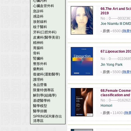
心臟內科
------------------------------------------------------
心臟血管外科
66.The Art and Sci
急診科
2019
感染科
No：0------003236
放射線科
Joe Niamtu III D
核子醫科
- 原價
-
6500
(熱賣
牙科(口腔外科)
皮膚科(醫學美容)
精神科
------------------------------------------------------
胃腸科
67.Liposuction 20
骨科
腎臟科
No：0------011068
整形外科
Jin Yong Park
藥劑科
- 原價
-
5500
(熱賣
復健科(運動醫學)
護理科
------------------------------------------------------
食品營養
限量特價專區
68.Female Cosmet
classification an
解剖學(組織學)
No：0------016262
基礎醫學科
Homori
醫學模型
醫學掛圖
- 原價
-
11400
(熱
SPRINGER庫存出
清專區
------------------------------------------------------