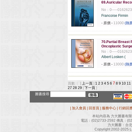
69.Auricular Reco
No：0-----016262
Francoise Firmin
- 原價
-
11000
(熱
------------------------------------------------------
70.Partial Breast
Oncoplastic Surge
No：0-----016262
Albert Losken (
- 原價
-
13000
(熱
------------------------------------------------------
7
頁數 ： [
上一頁
]
1
2
3
4
5
6
8
9
10
11
27
28
29
[
下一頁
]
圖書搜尋
|
加入會員
|
回首頁
|
服務中心
|
行銷回
本站內容為 力大圖書有
電話：
(02)2733-2592
傳真：
(0
力大圖書：台北
Copyright 2002-2025 Le