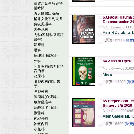
購買注意事項與營
業時間
------------------------------------------------------
力大圖書出版品
63.Facial Trauma 
橘井文化系列叢書
Reconstruction 2
免疫風濕科
No：0------00003
內分泌科
Amir H Dorafshar
內科(家醫科及實証
醫學)
- 原價
-
8500
(熱賣
婦產科
眼科
------------------------------------------------------
病理科(檢驗科)
外科
64.Atlas of Opera
耳鼻喉科(聽力和語
No：0------00016
言治療)
Mesa
泌尿科
胸腔內科(重症醫
- 原價
-
13300
(熱
學)
胸腔外科
------------------------------------------------------
腫瘤科(血液科)
65.Prepectoral Te
放射腫瘤科
Surgery 5/E 2019
麻醉科(疼痛科)
No：0------001496
獸醫科
Allen Gabriel MD 
神經外科
神經內科
- 原價
-
6500
(熱賣
小兒科