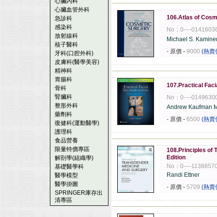
心臟內科
------------------------------------------------------
心臟血管外科
106.Atlas of Cosm
急診科
感染科
No：0----0141603
放射線科
Michael S. Kamine
核子醫科
- 原價
-
9000
(熱賣
牙科(口腔外科)
皮膚科(醫學美容)
精神科
------------------------------------------------------
胃腸科
107.Practical Faci
骨科
腎臟科
No：0----0149630
整形外科
Andrew Kaufman 
藥劑科
- 原價
-
6500
(熱賣
復健科(運動醫學)
護理科
------------------------------------------------------
食品營養
限量特價專區
108.Principles of
Edition
解剖學(組織學)
No：0----1138857
基礎醫學科
Randi Ettner
醫學模型
醫學掛圖
- 原價
-
5709
(熱賣
SPRINGER庫存出
清專區
------------------------------------------------------