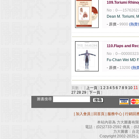
109.Toriumi Rhino
No：0----1576262
Dean M. Toriumi, 
- 原價
-
9900
(熱賣
------------------------------------------------------
110.Flaps and Rec
No：0---00000323
Fu-Chan Wei MD 
- 原價
-
13200
(熱
------------------------------------------------------
11
頁數 ： [
上一頁
]
1
2
3
4
5
6
7
8
9
10
27
28
29
[
下一頁
]
圖書搜尋
|
加入會員
|
回首頁
|
服務中心
|
行銷回
本站內容為 力大圖書有
電話：
(02)2733-2592
傳真：
(0
力大圖書：台北
Copyright 2002-2025 Le