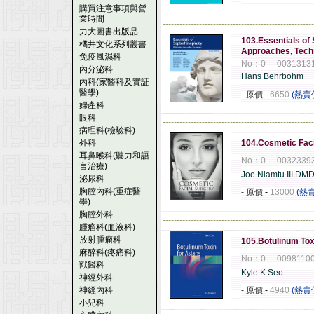
購買注意事項與營
業時間
------------------------------------------------------
力大圖書出版品
103.Essentials of 
橘井文化系列叢書
Approaches, Tech
免疫風濕科
No：0----0031313
內分泌科
Hans Behrbohm
內科(家醫科及實証
醫學)
- 原價
-
6650
(熱賣
婦產科
眼科
------------------------------------------------------
病理科(檢驗科)
外科
104.Cosmetic Faci
耳鼻喉科(聽力和語
No：0----0032339
言治療)
Joe Niamtu III D
泌尿科
胸腔內科(重症醫
- 原價
-
13000
(熱
學)
胸腔外科
------------------------------------------------------
腫瘤科(血液科)
放射腫瘤科
105.Botulinum Tox
麻醉科(疼痛科)
No：0----0098110
獸醫科
Kyle K Seo
神經外科
神經內科
- 原價
-
4940
(熱賣
小兒科