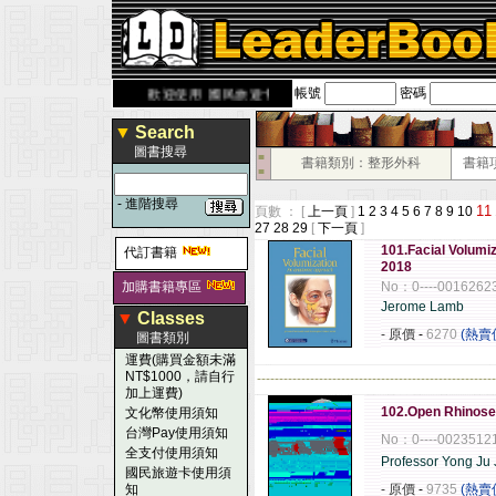
帳號
密碼
rbook.com.tw
歡迎使用 國民旅遊卡！！
▼
Search
圖書搜尋
■
書籍類別：整形外科
書籍
■
-
進階搜尋
11
頁數 ： [
上一頁
]
1
2
3
4
5
6
7
8
9
10
27
28
29
[
下一頁
]
101.Facial Volumi
代訂書籍
2018
加購書籍專區
No：0----0016262
Jerome Lamb
▼
Classes
- 原價
-
6270
(熱賣
圖書類別
運費(購買金額未滿
NT$1000，請自行
------------------------------------------------------
加上運費)
102.Open Rhinosep
文化幣使用須知
台灣Pay使用須知
No：0----0023512
全支付使用須知
Professor Yong Ju
國民旅遊卡使用須
知
- 原價
-
9735
(熱賣