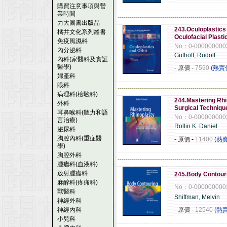
購買注意事項與營
業時間
------------------------------------------------------
力大圖書出版品
243.Oculoplastics
橘井文化系列叢書
Oculofacial Plasti
免疫風濕科
No：0-000000000
內分泌科
Guthoff, Rudolf
內科(家醫科及實証
醫學)
- 原價
-
7590
(熱賣
婦產科
眼科
------------------------------------------------------
病理科(檢驗科)
244.Mastering Rhi
外科
Surgical Technique
耳鼻喉科(聽力和語
No：0-000000000
言治療)
Rollin K. Daniel
泌尿科
胸腔內科(重症醫
- 原價
-
11400
(熱
學)
胸腔外科
------------------------------------------------------
腫瘤科(血液科)
放射腫瘤科
245.Body Contourin
麻醉科(疼痛科)
No：0-000000000
獸醫科
Shiffman, Melvin
神經外科
神經內科
- 原價
-
12540
(熱
小兒科