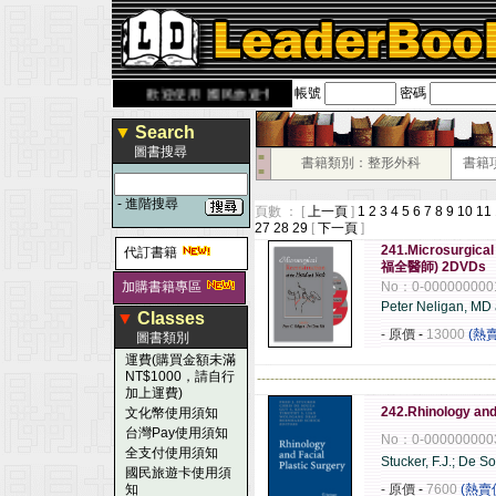
帳號
密碼
erbook.com.tw
歡迎使用 國民旅遊卡！！
▼
Search
圖書搜尋
■
書籍類別：整形外科
書籍
■
-
進階搜尋
頁數 ： [
上一頁
]
1
2
3
4
5
6
7
8
9
10
11
27
28
29
[
下一頁
]
241.Microsurgical
代訂書籍
福全醫師) 2DVDs
加購書籍專區
No：0-000000000
Peter Neligan, MD
▼
Classes
- 原價
-
13000
(熱
圖書類別
運費(購買金額未滿
NT$1000，請自行
------------------------------------------------------
加上運費)
242.Rhinology and
文化幣使用須知
台灣Pay使用須知
No：0-000000000
全支付使用須知
Stucker, F.J.; De S
國民旅遊卡使用須
知
- 原價
-
7600
(熱賣