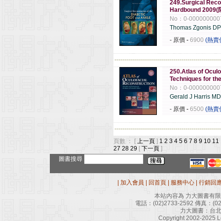
249.Surgical Recon
Hardbound 200
No：0-000000000
Thomas Zgonis DP
- 原價
-
6900
(熱賣
------------------------------------------------------
250.Atlas of Oculo
Techniques for th
No：0-000000000
Gerald J Harris M
- 原價
-
6500
(熱賣
------------------------------------------------------
頁數 ： [
上一頁
]
1
2
3
4
5
6
7
8
9
10
11
27
28
29
[
下一頁
]
圖書搜尋
|
加入會員
|
回首頁
|
服務中心
|
行銷回
本站內容為 力大圖書有
電話：
(02)2733-2592
傳真：
(0
力大圖書：台北
Copyright 2002-2025 Le