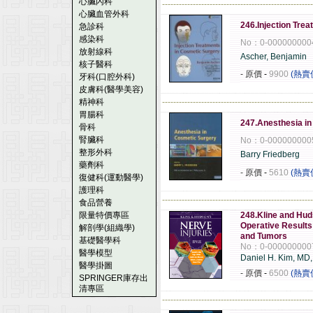
心臟內科
------------------------------------------------------
心臟血管外科
246.Injection Tre
急診科
感染科
No：0-000000000
放射線科
Ascher, Benjamin
核子醫科
- 原價
-
9900
(熱賣
牙科(口腔外科)
皮膚科(醫學美容)
精神科
------------------------------------------------------
胃腸科
247.Anesthesia in
骨科
腎臟科
No：0-000000000
整形外科
Barry Friedberg
藥劑科
- 原價
-
5610
(熱賣
復健科(運動醫學)
護理科
------------------------------------------------------
食品營養
限量特價專區
248.Kline and Huds
Operative Results
解剖學(組織學)
and Tumors
基礎醫學科
No：0-000000000
醫學模型
Daniel H. Kim, MD
醫學掛圖
- 原價
-
6500
(熱賣
SPRINGER庫存出
清專區
------------------------------------------------------