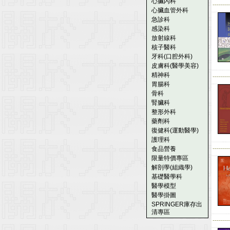
心臟內科
--------
心臟血管外科
急診科
感染科
放射線科
核子醫科
牙科(口腔外科)
皮膚科(醫學美容)
精神科
--------
胃腸科
骨科
腎臟科
整形外科
藥劑科
復健科(運動醫學)
護理科
--------
食品營養
限量特價專區
解剖學(組織學)
基礎醫學科
醫學模型
醫學掛圖
SPRINGER庫存出
清專區
--------