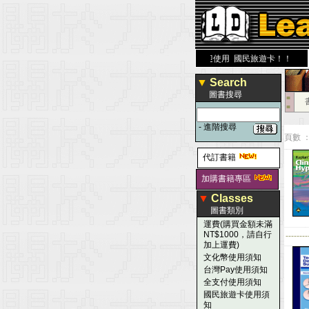
醫 學 圖 書 網
www.leaderbook.com.tw
歡迎使用 國民旅遊卡！！
▼
Search
圖書搜尋
■
■
-
進階搜尋
頁數 ：
代訂書籍
加購書籍專區
▼
Classes
圖書類別
運費(購買金額未滿
NT$1000，請自行
--------
加上運費)
文化幣使用須知
台灣Pay使用須知
全支付使用須知
國民旅遊卡使用須
知