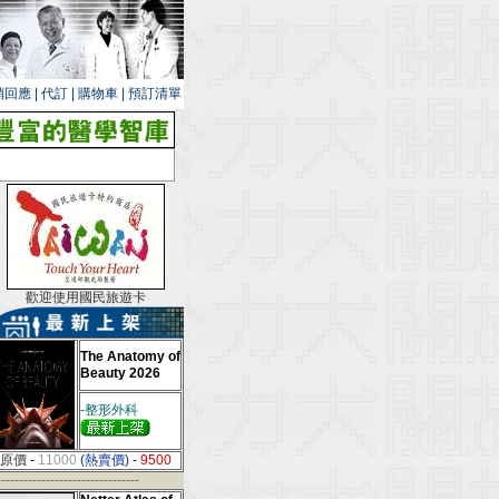
銷回應
|
代訂
|
購物車
|
預訂清單
歡迎使用國民旅遊卡
The Anatomy of
Beauty 2026
-整形外科
原價
-
11000
(熱賣價)
-
9500
--------------------------------