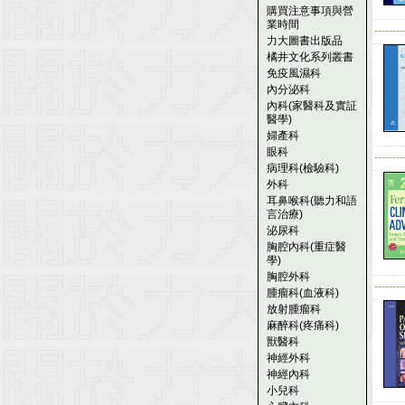
購買注意事項與營
業時間
--------
力大圖書出版品
橘井文化系列叢書
免疫風濕科
內分泌科
內科(家醫科及實証
醫學)
婦產科
眼科
--------
病理科(檢驗科)
外科
耳鼻喉科(聽力和語
言治療)
泌尿科
胸腔內科(重症醫
學)
胸腔外科
--------
腫瘤科(血液科)
放射腫瘤科
麻醉科(疼痛科)
獸醫科
神經外科
神經內科
小兒科