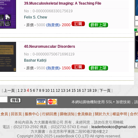
39.Musculoskeletal Imaging: A Teaching File
No：0-00000068330175619
Felix S. Chew
- 原價
-
5000
(熱賣價)
-
2000
▄
-------------------------------------------------------------------------------------------------------------
40.Neuromuscular Disorders
No：0-000000750671696119
Bashar Katirji
- 原價
-
9500
(熱賣價)
-
1500
-------------------------------------------------------------------------------------------------------------
4
 [
上一頁
]
1
2
3
5
6
7
8
9
10
11
12
13
14
15
16
17
18
19
[
下一頁
]
本網站購物機制使用
SSL+
加密技術，請
入會員
|
回首頁
|
服務中心
|
行銷回應
|
購物須知
|
會員條款
|
關於力大
|
權益申明
|
合作
本站內容為 力大圖書有限公司 所有，未經同意，請勿任意引用轉載
電話：
(02)2733-2592
傳真：
(02)2732-5743
E-mail：
leaderbookco@gmail.com
力大圖書：台北市和平東路二段90巷2號4樓之2
Copyright 2002-2025 LeaderBook CO.,LTD All rights reserved.