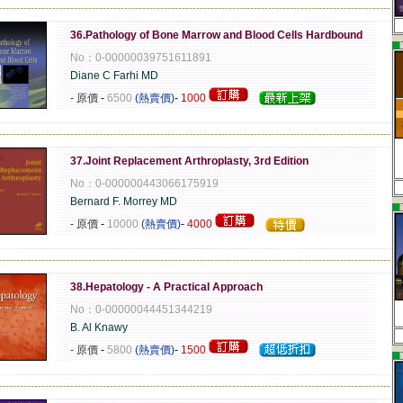
-------------------------------------------------------------------------------------------------------------
36.Pathology of Bone Marrow and Blood Cells Hardbound
▄
No：0-00000039751611891
Diane C Farhi MD
- 原價
-
6500
(熱賣價)
-
1000
-------------------------------------------------------------------------------------------------------------
37.Joint Replacement Arthroplasty, 3rd Edition
No：0-000000443066175919
Bernard F. Morrey MD
▄
- 原價
-
10000
(熱賣價)
-
4000
-------------------------------------------------------------------------------------------------------------
38.Hepatology - A Practical Approach
No：0-00000044451344219
B. Al Knawy
- 原價
-
5800
(熱賣價)
-
1500
▄
-------------------------------------------------------------------------------------------------------------