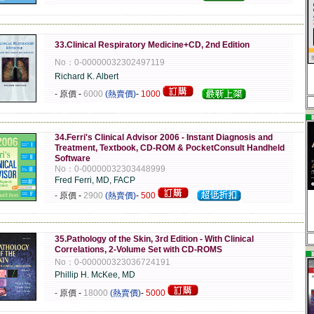
-------------------------------------------------------------------------------------------------------------
33.Clinical Respiratory Medicine+CD, 2nd Edition
No：0-00000032302497119
Richard K. Albert
- 原價
-
6000
(熱賣價)
-
1000
▄
-------------------------------------------------------------------------------------------------------------
34.Ferri's Clinical Advisor 2006 - Instant Diagnosis and
Treatment, Textbook, CD-ROM & PocketConsult Handheld
Software
No：0-00000032303448999
Fred Ferri, MD, FACP
- 原價
-
2900
(熱賣價)
-
500
-------------------------------------------------------------------------------------------------------------
35.Pathology of the Skin, 3rd Edition - With Clinical
Correlations, 2-Volume Set with CD-ROMS
▄
No：0-000000323036724191
Phillip H. McKee, MD
- 原價
-
18000
(熱賣價)
-
5000