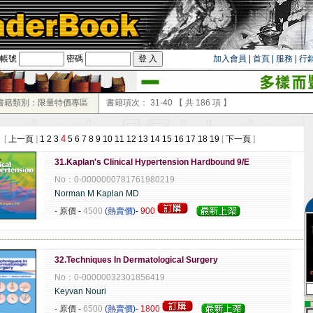
帳號
密碼
加入會員
|
首頁
|
服務
|
行
書籍類別：限量特價專區
書籍項次：
31-40
【 共
186
項 】
4
 [
上一頁
]
1
2
3
5
6
7
8
9
10
11
12
13
14
15
16
17
18
19
[
下一頁
]
31.Kaplan's Clinical Hypertension Hardbound 9/E
No：0-0000000781761980219
Norman M Kaplan MD
- 原價
-
4500
(熱賣價)
-
900
-------------------------------------------------------------------------------------------------------------
32.Techniques In Dermatological Surgery
No：0-00000032301856419
Keyvan Nouri
▄
- 原價
-
6500
(熱賣價)
-
1800