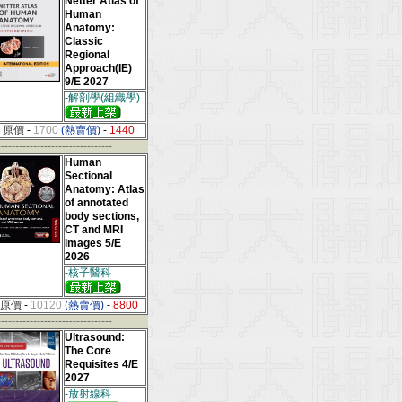
Netter Atlas of
Human
Anatomy:
Classic
Regional
Approach(IE)
9/E 2027
-解剖學(組織學)
原價
-
1700
(熱賣價)
-
1440
--------------------------------
Human
Sectional
Anatomy: Atlas
of annotated
body sections,
CT and MRI
images 5/E
2026
-核子醫科
原價
-
10120
(熱賣價)
-
8800
--------------------------------
Ultrasound:
The Core
Requisites 4/E
2027
-放射線科