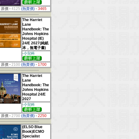
原價
-
4125
(熱賣價)
-
3465
--------------------------------
The Harriet
Lane
Handbook: The
Johns Hopkins
Hospital (IE)
24/E 2027(純紙
本，無電子書)
-小兒科
原價
-
2100
(熱賣價)
-
1700
--------------------------------
The Harriet
Lane
Handbook: The
Johns Hopkins
Hospital 24/E
2027
-小兒科
原價
-
2700
(熱賣價)
-
2250
--------------------------------
(ELSO Blue
Book)ECMO
Specialist