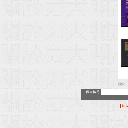
--------
--------
頁數 ：
圖書搜尋
|
加