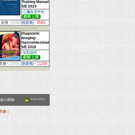
Training Manual
5/E 2025
-心臟血管外科
原價
-
4200
(熱賣價)
-
3500
--------------------------------
Diagnostic
Imaging:
Gastrointestinal
5/E 2026
-放射線科
原價
-
13000
(熱賣價)
-
11200
Safe100%
放心購物
對象
|