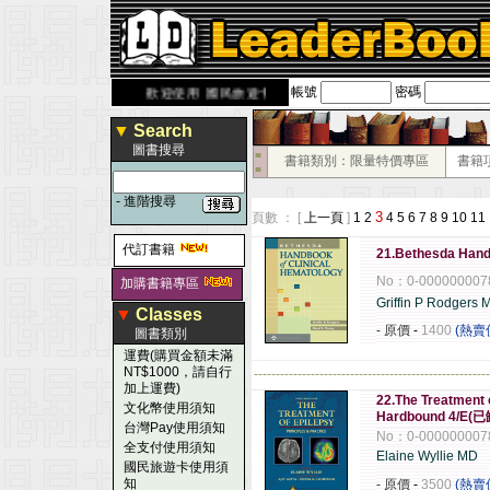
帳號
密碼
rbook.com.tw
歡迎使用 國民旅遊卡！！
▼
Search
圖書搜尋
■
書籍類別：限量特價專區
書籍
■
-
進階搜尋
3
頁數 ： [
上一頁
]
1
2
4
5
6
7
8
9
10
11
代訂書籍
21.Bethesda Hand
No：0-000000007
加購書籍專區
Griffin P Rodgers
▼
Classes
- 原價
-
1400
(熱賣
圖書類別
運費(購買金額未滿
NT$1000，請自行
------------------------------------------------------
加上運費)
22.The Treatment o
文化幣使用須知
Hardbound 4/E(
台灣Pay使用須知
No：0-000000007
全支付使用須知
Elaine Wyllie MD
國民旅遊卡使用須
知
- 原價
-
3500
(熱賣