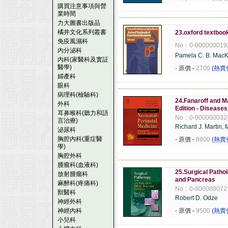
購買注意事項與營
業時間
------------------------------------------------------
力大圖書出版品
橘井文化系列叢書
23.oxford textboo
免疫風濕科
No：0-000000019
內分泌科
Pamela C. B. Mac
內科(家醫科及實証
醫學)
- 原價
-
2700
(熱賣
婦產科
眼科
------------------------------------------------------
病理科(檢驗科)
24.Fanaroff and Ma
外科
Edition - Diseases
耳鼻喉科(聽力和語
No：0-000000032
言治療)
Richard J. Martin
泌尿科
胸腔內科(重症醫
- 原價
-
8900
(熱賣
學)
胸腔外科
------------------------------------------------------
腫瘤科(血液科)
25.Surgical Patholo
放射腫瘤科
and Pancreas
麻醉科(疼痛科)
No：0-000000072
獸醫科
Robert D. Odze
神經外科
神經內科
- 原價
-
9500
(熱賣
小兒科