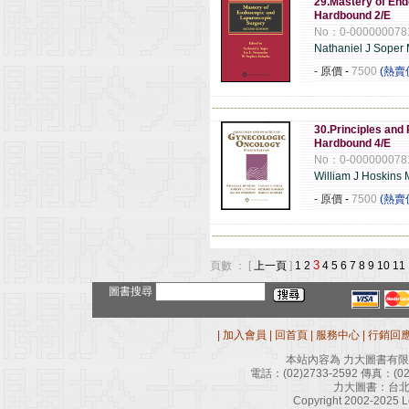
29.Mastery of En
Hardbound 2/E
No：0-000000078
Nathaniel J Soper
- 原價
-
7500
(熱賣
------------------------------------------------------
30.Principles and
Hardbound 4/E
No：0-000000078
William J Hoskins
- 原價
-
7500
(熱賣
------------------------------------------------------
3
頁數 ： [
上一頁
]
1
2
4
5
6
7
8
9
10
11
圖書搜尋
|
加入會員
|
回首頁
|
服務中心
|
行銷回
本站內容為 力大圖書有
電話：
(02)2733-2592
傳真：
(0
力大圖書：台北
Copyright 2002-2025 Le