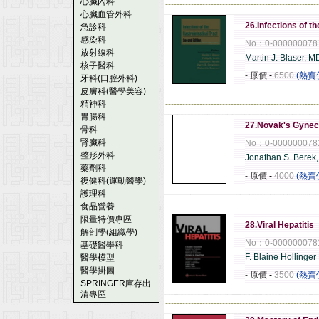
心臟內科
------------------------------------------------------
心臟血管外科
26.Infections of t
急診科
感染科
No：0-000000078
放射線科
Martin J. Blaser, M
核子醫科
- 原價
-
6500
(熱賣
牙科(口腔外科)
皮膚科(醫學美容)
精神科
------------------------------------------------------
胃腸科
27.Novak's Gyne
骨科
腎臟科
No：0-000000078
整形外科
Jonathan S. Berek
藥劑科
- 原價
-
4000
(熱賣
復健科(運動醫學)
護理科
------------------------------------------------------
食品營養
限量特價專區
28.Viral Hepatitis
解剖學(組織學)
No：0-000000078
基礎醫學科
F. Blaine Hollinge
醫學模型
醫學掛圖
- 原價
-
3500
(熱賣
SPRINGER庫存出
清專區
------------------------------------------------------