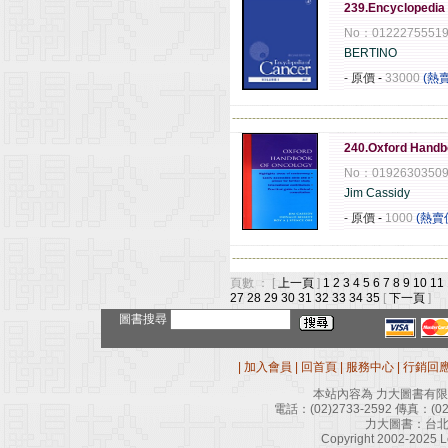
239.Encyclopedia 
No：0122275551
BERTINO
- 原價
-
33000
(熱
------------------------------------------------------
240.Oxford Handb
No：0192630350
Jim Cassidy
- 原價
-
1000
(熱賣
------------------------------------------------------
頁數 ： [
上一頁
]
1
2
3
4
5
6
7
8
9
10
11
27
28
29
30
31
32
33
34
35
[
下一頁
]
圖書搜尋
|
加入會員
|
回首頁
|
服務中心
|
行銷回
本站內容為 力大圖書有
電話：
(02)2733-2592
傳真：
(0
力大圖書：台北
Copyright 2002-2025 Le