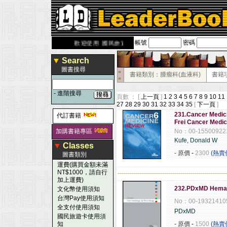
帳號
密碼
derbook.com.tw
歡迎使用 國民旅遊卡！！
▼
Search
圖書搜尋
■
書籍類別：腫瘤科(血液科)
書籍
■
-
進階搜尋
頁數 ： [
上一頁
]
1
2
3
4
5
6
7
8
9
10
11
27
28
29
30
31
32
33
34
35
[
下一頁
]
231.Cancer Medici
代訂書籍
Frei Cancer Medic
加購書籍專區
No：00-15500922
Kufe, Donald W
▼
Classes
- 原價
-
2300
(熱賣
圖書類別
運費(購買金額未滿
NT$1000，請自行
------------------------------------------------------
加上運費)
232.PDxMD Hemat
文化幣使用須知
台灣Pay使用須知
No：00-19321410
全支付使用須知
PDxMD
國民旅遊卡使用須
知
- 原價
-
1500
(熱賣