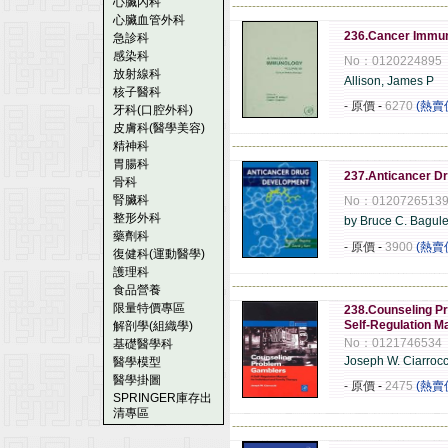
心臟內科
------------------------------------------------------
心臟血管外科
236.Cancer Immu
急診科
感染科
No：0120224895
放射線科
Allison, James P
核子醫科
- 原價
-
6270
(熱賣
牙科(口腔外科)
皮膚科(醫學美容)
精神科
------------------------------------------------------
胃腸科
237.Anticancer D
骨科
腎臟科
No：0120726513
整形外科
by Bruce C. Bagul
藥劑科
- 原價
-
3900
(熱賣
復健科(運動醫學)
護理科
------------------------------------------------------
食品營養
限量特價專區
238.Counseling Pr
Self-Regulation Ma
解剖學(組織學)
No：0121746534
基礎醫學科
Joseph W. Ciarrocc
醫學模型
醫學掛圖
- 原價
-
2475
(熱賣
SPRINGER庫存出
清專區
------------------------------------------------------