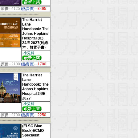
原價
-
4125
(熱賣價)
-
3465
--------------------------------
The Harriet
Lane
Handbook: The
Johns Hopkins
Hospital (IE)
24/E 2027(純紙
本，無電子書)
-小兒科
原價
-
2100
(熱賣價)
-
1700
--------------------------------
The Harriet
Lane
Handbook: The
Johns Hopkins
Hospital 24/E
2027
-小兒科
原價
-
2700
(熱賣價)
-
2250
--------------------------------
(ELSO Blue
Book)ECMO
Specialist