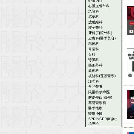
心臟內科
--------
心臟血管外科
急診科
感染科
放射線科
核子醫科
牙科(口腔外科)
皮膚科(醫學美容)
精神科
--------
胃腸科
骨科
腎臟科
整形外科
藥劑科
復健科(運動醫學)
護理科
--------
食品營養
限量特價專區
解剖學(組織學)
基礎醫學科
醫學模型
醫學掛圖
SPRINGER庫存出
清專區
--------