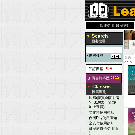
力 大 醫 學 圖 書 網
www.leaderbook.com.tw
歡迎使用 國民旅遊卡！！
▼
Search
圖書搜尋
■
■
-
進階搜尋
頁數 ：
27
28
代訂書籍
加購書籍專區
▼
Classes
圖書類別
運費(購買金額未滿
NT$1000，請自行
--------
加上運費)
文化幣使用須知
台灣Pay使用須知
全支付使用須知
國民旅遊卡使用須
知