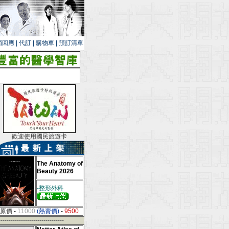
銷回應
|
代訂
|
購物車
|
預訂清單
歡迎使用國民旅遊卡
The Anatomy of
Beauty 2026
-整形外科
原價
-
11000
(熱賣價)
-
9500
--------------------------------