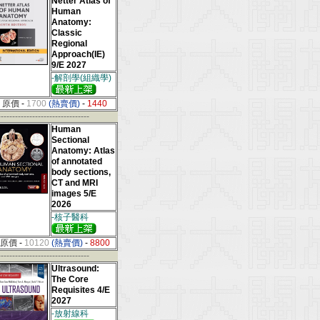
Netter Atlas of
Human
Anatomy:
Classic
Regional
Approach(IE)
9/E 2027
-解剖學(組織學)
原價
-
1700
(熱賣價)
-
1440
--------------------------------
Human
Sectional
Anatomy: Atlas
of annotated
body sections,
CT and MRI
images 5/E
2026
-核子醫科
原價
-
10120
(熱賣價)
-
8800
--------------------------------
Ultrasound:
The Core
Requisites 4/E
2027
-放射線科