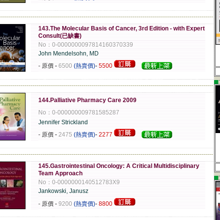
-------------------------------------------------------------------------------------------------------------
143.The Molecular Basis of Cancer, 3rd Edition - with Expert
Consult(已缺書)
No：0-0000000097814160370339
John Mendelsohn, MD
- 原價
-
6500
(熱賣價)
-
5500
▄
-------------------------------------------------------------------------------------------------------------
144.Palliative Pharmacy Care 2009
No：0-000000009781585287
Jennifer Strickland
- 原價
-
2475
(熱賣價)
-
2277
-------------------------------------------------------------------------------------------------------------
145.Gastrointestinal Oncology: A Critical Multidisciplinary
Team Approach
▄
No：0-0000000140512783X9
Jankowski, Janusz
- 原價
-
9200
(熱賣價)
-
8800