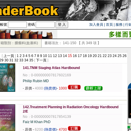
帳號
密碼
加入會員
|
首頁
|
服務
|
行
書籍類別：腫瘤科(血液科)
書籍項次：
141-150
【 共
349
項 】
15
 [
上一頁
]
1
2
3
4
5
6
7
8
9
10
11
12
13
14
16
17
18
19
20
21
22
23
24
25
26
29
30
31
32
33
34
35
[
下一頁
]
141.TNM Staging Atlas Hardbound
No：0-000000007817602169
Philip Rubin MD
- 原價
-
4000
(熱賣價)
-
1000
-------------------------------------------------------------------------------------------------------------
142.Treatment Planning in Radiation Oncology Hardbound
2/E
No：0-000000007817854139
Faiz M Khan PhD
▄
- 原價
-
6200
(熱賣價)
-
4700