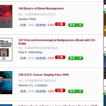
-------------------------------------------------------------------------------------------------------------
146.Basics of Blood Management
▄
No：0-00000001405151315
Seeber, Petra
- 原價
-
3960
(熱賣價)
-
3300
-------------------------------------------------------------------------------------------------------------
147.Viral and Immunological Malignancies (Book with CD-
ROM)
No：0-000000015500925619
Paul A. Volberding
▄
- 原價
-
5500
(熱賣價)
-
2000
-------------------------------------------------------------------------------------------------------------
148.AJCC Cancer Staging Atlas 2006
No：0-00000003872901419
Greene, F.L.; Compton
- 原價
-
2500
(熱賣價)
-
1900
▄
-------------------------------------------------------------------------------------------------------------