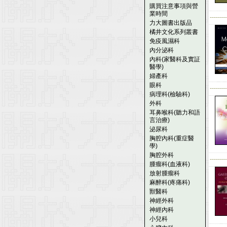
購買注意事項與營
業時間
--------
力大圖書出版品
橘井文化系列叢書
免疫風濕科
內分泌科
內科(家醫科及實証
醫學)
婦產科
眼科
--------
病理科(檢驗科)
外科
耳鼻喉科(聽力和語
言治療)
泌尿科
胸腔內科(重症醫
學)
胸腔外科
--------
腫瘤科(血液科)
放射腫瘤科
麻醉科(疼痛科)
獸醫科
神經外科
神經內科
小兒科