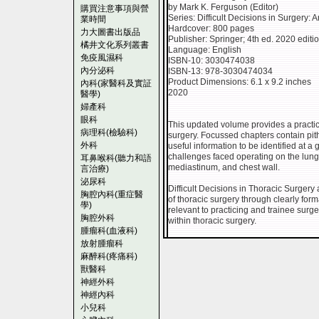
by Mark K. Ferguson (Editor)
購買注意事項與營
Series: Difficult Decisions in Surgery
業時間
Hardcover: 800 pages
力大圖書出版品
Publisher: Springer; 4th ed. 2020 editi
橘井文化系列叢書
Language: English
免疫風濕科
ISBN-10: 3030474038
內分泌科
ISBN-13: 978-3030474034
Product Dimensions: 6.1 x 9.2 inches
內科(家醫科及實証
2020
醫學)
婦產科
眼科
This updated volume provides a practic
病理科(檢驗科)
surgery. Focussed chapters contain pi
外科
useful information to be identified at a 
challenges faced operating on the lun
耳鼻喉科(聽力和語
mediastinum, and chest wall.
言治療)
泌尿科
Difficult Decisions in Thoracic Surgery
胸腔內科(重症醫
of thoracic surgery through clearly fo
學)
relevant to practicing and trainee surg
胸腔外科
within thoracic surgery.
腫瘤科(血液科)
放射腫瘤科
麻醉科(疼痛科)
獸醫科
神經外科
神經內科
小兒科