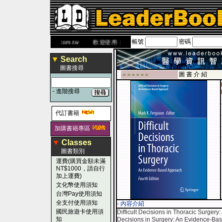
帳號
密碼
網
www.leaderbook.com.tw
歡迎使用 國民旅遊卡！！
▼
Search
圖書搜尋
圖 書 介 紹
-■ ■ ■ ■ ■ ■
-
進階搜尋
代訂書籍
加購書籍專區
▼
Classes
圖書類別
運費(購買金額未滿
NT$1000，請自行
加上運費)
文化幣使用須知
台灣Pay使用須知
全支付使用須知
- 內容介紹
國民旅遊卡使用須
Difficult Decisions in Thoracic Surgery
知
Decisions in Surgery: An Evidence-Bas