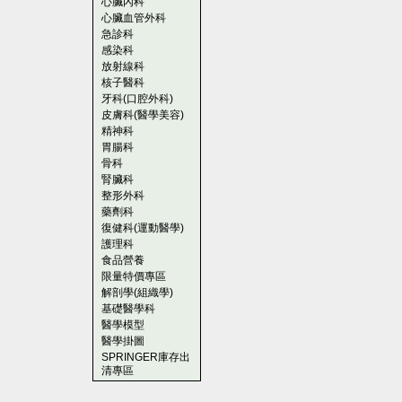
心臟內科
心臟血管外科
急診科
感染科
放射線科
核子醫科
牙科(口腔外科)
皮膚科(醫學美容)
精神科
胃腸科
骨科
腎臟科
整形外科
藥劑科
復健科(運動醫學)
護理科
食品營養
限量特價專區
解剖學(組織學)
基礎醫學科
醫學模型
醫學掛圖
SPRINGER庫存出
清專區