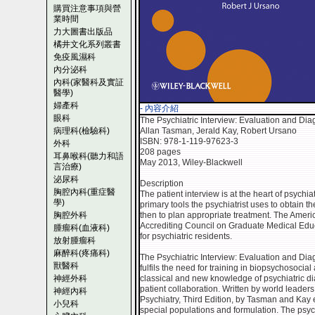
購買注意事項與營
業時間
力大圖書出版品
橘井文化系列叢書
免疫風濕科
內分泌科
內科(家醫科及實証
醫學)
婦產科
- 內容介紹
眼科
The Psychiatric Interview: Evaluation and Dia
病理科(檢驗科)
Allan Tasman, Jerald Kay, Robert Ursano
ISBN: 978-1-119-97623-3
外科
208 pages
耳鼻喉科(聽力和語
May 2013, Wiley-Blackwell
言治療)
泌尿科
Description
胸腔內科(重症醫
The patient interview is at the heart of psychiat
學)
primary tools the psychiatrist uses to obtain
胸腔外科
then to plan appropriate treatment. The Amer
Accrediting Council on Graduate Medical Educa
腫瘤科(血液科)
for psychiatric residents.
放射腫瘤科
麻醉科(疼痛科)
The Psychiatric Interview: Evaluation and Dia
獸醫科
fulfils the need for training in biopsychosoci
神經外科
classical and new knowledge of psychiatric d
patient collaboration. Written by world leader
神經內科
Psychiatry, Third Edition, by Tasman and Kay 
小兒科
special populations and formulation. The psych