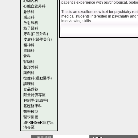
心臟內科
patient’s experience with psychological, biolo
心臟血管外科
急診科
This is an excellent new text for psychiatry resid
medical students interested in psychiatry and f
感染科
interviewing skills.
放射線科
核子醫科
牙科(口腔外科)
皮膚科(醫學美容)
精神科
胃腸科
骨科
腎臟科
整形外科
藥劑科
復健科(運動醫學)
護理科
食品營養
限量特價專區
解剖學(組織學)
基礎醫學科
醫學模型
醫學掛圖
SPRINGER庫存出
清專區