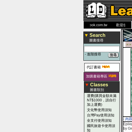
力 大 醫 學 圖 書 網
www.leaderbook.com.tw
歡迎使用 國民
▼
Search
圖書搜尋
-■ ■
-
進階搜尋
代訂書籍
加購書籍專區
▼
Classes
圖書類別
運費(購買金額未滿
NT$1000，請自行
加上運費)
文化幣使用須知
台灣Pay使用須知
- 內
全支付使用須知
Epile
國民旅遊卡使用須
by Gi
知