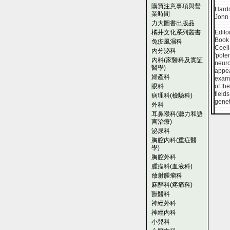
購買注意事項與營
Hardc
業時間
John 
力大圖書出版品
橘井文化系列叢書
Edito
Book 
免疫風濕科
Coeli
內分泌科
'pote
內科(家醫科及實証
neuro
醫學)
appea
婦產科
exami
眼科
of th
field
病理科(檢驗科)
genet
外科
耳鼻喉科(聽力和語
言治療)
泌尿科
胸腔內科(重症醫
學)
胸腔外科
腫瘤科(血液科)
放射腫瘤科
麻醉科(疼痛科)
獸醫科
神經外科
神經內科
小兒科