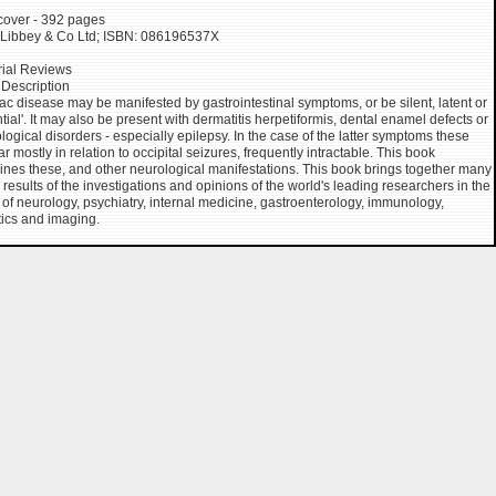
over - 392 pages
Libbey & Co Ltd; ISBN: 086196537X
rial Reviews
Description
ac disease may be manifested by gastrointestinal symptoms, or be silent, latent or
ntial'. It may also be present with dermatitis herpetiformis, dental enamel defects or
logical disorders - especially epilepsy. In the case of the latter symptoms these
r mostly in relation to occipital seizures, frequently intractable. This book
nes these, and other neurological manifestations. This book brings together many
e results of the investigations and opinions of the world's leading researchers in the
s of neurology, psychiatry, internal medicine, gastroenterology, immunology,
ics and imaging.