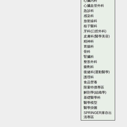
心臟內科
心臟血管外科
急診科
感染科
放射線科
核子醫科
牙科(口腔外科)
皮膚科(醫學美容)
精神科
胃腸科
骨科
腎臟科
整形外科
藥劑科
復健科(運動醫學)
護理科
食品營養
限量特價專區
解剖學(組織學)
基礎醫學科
醫學模型
醫學掛圖
SPRINGER庫存出
清專區