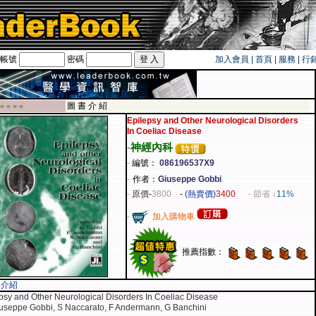
帳號
密碼
加入會員
|
首頁
|
服務
|
行
旅遊卡！！
圖 書 介 紹
 ■ ■ ■ ■
Epilepsy and Other Neurological Disorders
In Coeliac Disease
-
神經內科
-
編號：
086196537X9
-
作者：
Giuseppe Gobbi
-
原價
-
3800
-
(熱賣價)
3400
- 節省 ↓
11%
-
加入購物車
推薦指數：
容介紹
psy and Other Neurological Disorders In Coeliac Disease
useppe Gobbi, S Naccarato, F Andermann, G Banchini