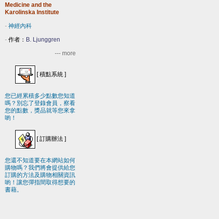
Medicine and the
Karolinska Institute
-
神經內科
-
作者：
B. Ljunggren
--- more
[
積點系統
]
您已經累積多少點數您知道
嗎？別忘了登錄會員，察看
您的點數，獎品就等您來拿
喲！
[
訂購辦法
]
您還不知道要在本網站如何
購物嗎？我們將會提供給您
訂購的方法及購物相關資訊
喲！讓您彈指間取得想要的
書藉。