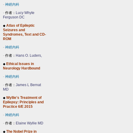
-
神經內科
-
作者：
Lucy Whyte
Ferguson DC
Atlas of Epileptic
◆
Seizures and
Syndromes, Text and CD-
ROM
-
神經內科
-
作者：
Hans O. Luders,
Ethical Issues in
◆
Neurology Hardbound
-
神經內科
-
作者：
James L Bernat
MD
Wyllie's Treatment of
◆
Epilepsy: Principles and
Practice 6/E 2015
-
神經內科
-
作者：
Elaine Wyllie MD
The Nobel Prize in
◆