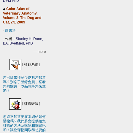
DVM PhD
Color Atlas of
◆
Veterinary Anatomy,
Volume 3, The Dog and
Cat, 2/E 2009
-
獸醫科
-
作者：
Stanley H. Done,
BA, BVetMed, PhD
--- more
[
積點系統
]
您已經累積多少點數您知道
嗎？別忘了登錄會員，察看
您的點數，獎品就等您來拿
喲！
[
訂購辦法
]
您還不知道要在本網站如何
購物嗎？我們將會提供給您
訂購的方法及購物相關資訊
喲！讓您彈指間取得想要的