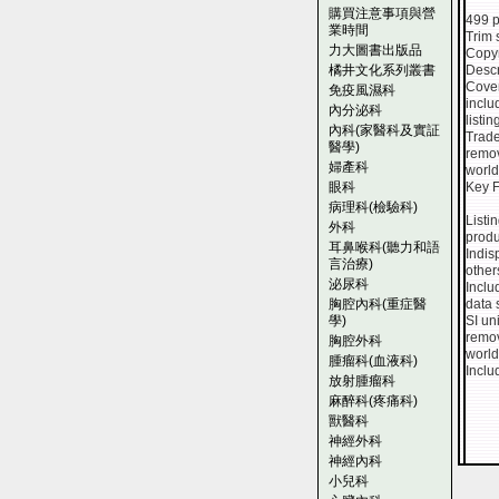
購買注意事項與營
499 p
業時間
Trim 
力大圖書出版品
Copyr
橘井文化系列叢書
Descr
Cover
免疫風濕科
inclu
內分泌科
listi
內科(家醫科及實証
Trade
醫學)
remov
婦產科
world
眼科
Key F
病理科(檢驗科)
Listi
外科
produ
耳鼻喉科(聽力和語
Indis
言治療)
other
泌尿科
Inclu
胸腔內科(重症醫
data 
學)
SI un
remov
胸腔外科
world
腫瘤科(血液科)
Inclu
放射腫瘤科
麻醉科(疼痛科)
獸醫科
神經外科
神經內科
小兒科