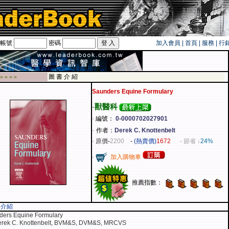
帳號
密碼
加入會員
|
首頁
|
服務
|
行
遊卡！！
圖 書 介 紹
 ■ ■ ■ ■
Saunders Equine Formulary
-
獸醫科
-
編號：
0-0000702027901
-
作者：
Derek C. Knottenbelt
-
原價
-
2200
-
(熱賣價)
1672
- 節省 ↓
24%
-
加入購物車
推薦指數：
容介紹
ders Equine Formulary
erek C. Knottenbelt, BVM&S, DVM&S, MRCVS