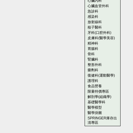
心臟內科
心臟血管外科
急診科
感染科
放射線科
核子醫科
牙科(口腔外科)
皮膚科(醫學美容)
精神科
胃腸科
骨科
腎臟科
整形外科
藥劑科
復健科(運動醫學)
護理科
食品營養
限量特價專區
解剖學(組織學)
基礎醫學科
醫學模型
醫學掛圖
SPRINGER庫存出
清專區