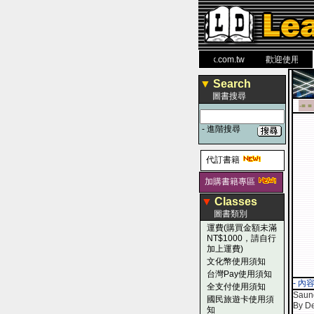
力 大 醫 學 圖 書 網
www.leaderbook.com.tw
歡迎使用 國民旅
▼
Search
圖書搜尋
-■ ■
-
進階搜尋
代訂書籍
加購書籍專區
▼
Classes
圖書類別
運費(購買金額未滿
NT$1000，請自行
加上運費)
文化幣使用須知
台灣Pay使用須知
- 內
全支付使用須知
Saun
國民旅遊卡使用須
By D
知