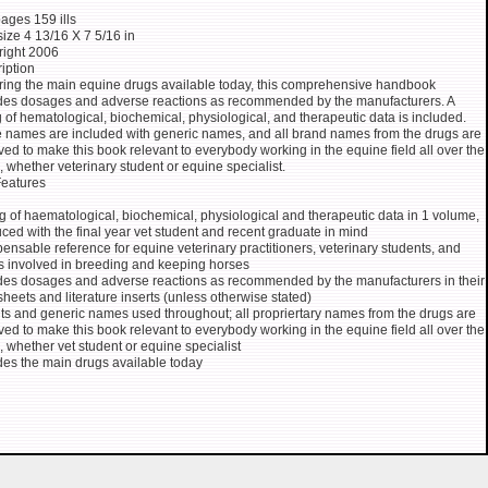
ages 159 ills
size 4 13/16 X 7 5/16 in
ight 2006
iption
ing the main equine drugs available today, this comprehensive handbook
des dosages and adverse reactions as recommended by the manufacturers. A
ng of hematological, biochemical, physiological, and therapeutic data is included.
 names are included with generic names, and all brand names from the drugs are
ed to make this book relevant to everybody working in the equine field all over the
, whether veterinary student or equine specialist.
eatures
ng of haematological, biochemical, physiological and therapeutic data in 1 volume,
ced with the final year vet student and recent graduate in mind
pensable reference for equine veterinary practitioners, veterinary students, and
s involved in breeding and keeping horses
des dosages and adverse reactions as recommended by the manufacturers in their
sheets and literature inserts (unless otherwise stated)
its and generic names used throughout; all propriertary names from the drugs are
ed to make this book relevant to everybody working in the equine field all over the
, whether vet student or equine specialist
des the main drugs available today