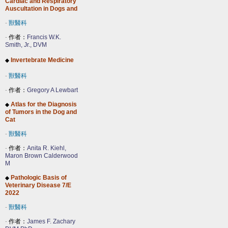
Cardiac and Respiratory
Auscultation in Dogs and
-
獸醫科
-
作者：
Francis W.K.
Smith, Jr., DVM
Invertebrate Medicine
◆
-
獸醫科
-
作者：
Gregory A Lewbart
Atlas for the Diagnosis
◆
of Tumors in the Dog and
Cat
-
獸醫科
-
作者：
Anita R. Kiehl,
Maron Brown Calderwood
M
Pathologic Basis of
◆
Veterinary Disease 7/E
2022
-
獸醫科
-
作者：
James F. Zachary