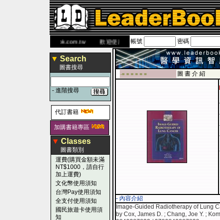
帳號
密碼
書 網
www.leaderbook.com.tw
歡迎使用 國民旅遊卡！！
▼
Search
圖書搜尋
圖 書 介 紹
-■ ■ ■ ■ ■ ■
-
進階搜尋
代訂書籍
加購書籍專區
▼
Classes
圖書類別
運費(購買金額未滿
NT$1000，請自行
加上運費)
文化幣使用須知
台灣Pay使用須知
- 內容介紹
全支付使用須知
Image-Guided Radiotherapy of Lung C
國民旅遊卡使用須
by Cox, James D. ; Chang, Joe Y. ; Kom
知