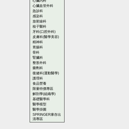
心臟內科
心臟血管外科
急診科
感染科
放射線科
核子醫科
牙科(口腔外科)
皮膚科(醫學美容)
精神科
胃腸科
骨科
腎臟科
整形外科
藥劑科
復健科(運動醫學)
護理科
食品營養
限量特價專區
解剖學(組織學)
基礎醫學科
醫學模型
醫學掛圖
SPRINGER庫存出
清專區