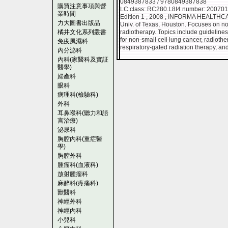
0849387833 / 9780849387838
購買注意事項與營
LC class: RC280.L8I4 number: 20070
業時間
Edition 1 , 2008 , INFORMA HEALTH
力大圖書出版品
Univ. of Texas, Houston. Focuses on 
橘井文化系列叢書
radiotherapy. Topics include guideline
for non-small cell lung cancer, radiothe
免疫風濕科
respiratory-gated radiation therapy, 
內分泌科
內科(家醫科及實証
醫學)
婦產科
眼科
病理科(檢驗科)
外科
耳鼻喉科(聽力和語
言治療)
泌尿科
胸腔內科(重症醫
學)
胸腔外科
腫瘤科(血液科)
放射腫瘤科
麻醉科(疼痛科)
獸醫科
神經外科
神經內科
小兒科