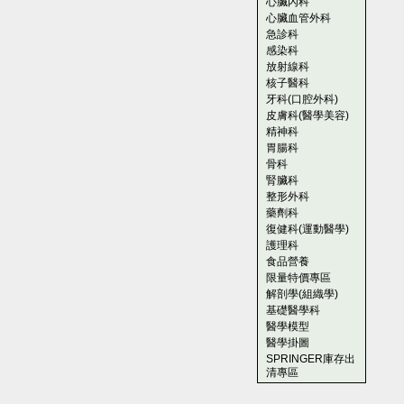
心臟內科
心臟血管外科
急診科
感染科
放射線科
核子醫科
牙科(口腔外科)
皮膚科(醫學美容)
精神科
胃腸科
骨科
腎臟科
整形外科
藥劑科
復健科(運動醫學)
護理科
食品營養
限量特價專區
解剖學(組織學)
基礎醫學科
醫學模型
醫學掛圖
SPRINGER庫存出
清專區