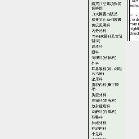
1405
購買注意事項與營
Edit
業時間
力大圖書出版品
Univ.
橘井文化系列叢書
the d
from 
免疫風濕科
highl
內分泌科
direc
內科(家醫科及實証
醫學)
婦產科
眼科
病理科(檢驗科)
外科
耳鼻喉科(聽力和語
言治療)
泌尿科
胸腔內科(重症醫
學)
胸腔外科
腫瘤科(血液科)
放射腫瘤科
麻醉科(疼痛科)
獸醫科
神經外科
神經內科
小兒科