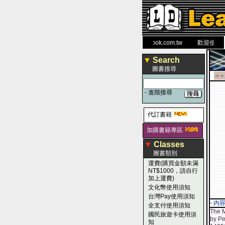
力 大 醫 學 圖 書 網
www.leaderbook.com.tw
歡迎使用 國民
▼
Search
圖書搜尋
-■ ■
-
進階搜尋
代訂書籍
加購書籍專區
▼
Classes
圖書類別
運費(購買金額未滿
NT$1000，請自行
加上運費)
文化幣使用須知
台灣Pay使用須知
- 內
全支付使用須知
The M
國民旅遊卡使用須
by Pe
知