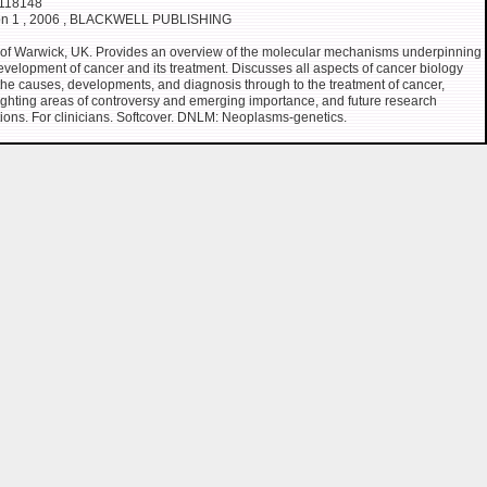
118148
ion 1 , 2006 , BLACKWELL PUBLISHING
 of Warwick, UK. Provides an overview of the molecular mechanisms underpinning
evelopment of cancer and its treatment. Discusses all aspects of cancer biology
the causes, developments, and diagnosis through to the treatment of cancer,
ighting areas of controversy and emerging importance, and future research
tions. For clinicians. Softcover. DNLM: Neoplasms-genetics.