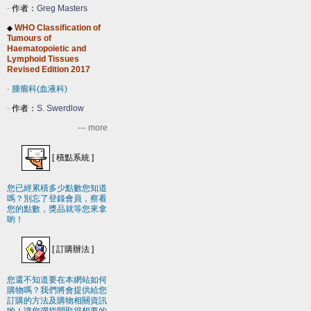
-
作者：
Greg Masters
WHO Classification of
◆
Tumours of
Haematopoietic and
Lymphoid Tissues
Revised Edition 2017
-
腫瘤科(血液科)
-
作者：
S. Swerdlow
--- more
[
積點系統
]
您已經累積多少點數您知道
嗎？別忘了登錄會員，察看
您的點數，獎品就等您來拿
喲！
[
訂購辦法
]
您還不知道要在本網站如何
購物嗎？我們將會提供給您
訂購的方法及購物相關資訊