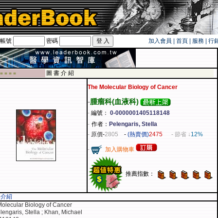
帳號
密碼
加入會員
|
首頁
|
服務
|
行
旅遊卡！！
圖 書 介 紹
 ■ ■ ■ ■
The Molecular Biology of Cancer
-
腫瘤科(血液科)
-
編號：
0-0000001405118148
-
作者：
Pelengaris, Stella
-
原價
-
2805
-
(熱賣價)
2475
- 節省 ↓
12%
-
加入購物車
推薦指數：
容介紹
olecular Biology of Cancer
lengaris, Stella ; Khan, Michael