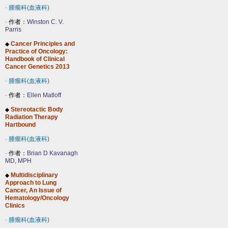
-
腫瘤科(血液科)
-
作者：
Winston C. V.
Parris
Cancer Principles and
◆
Practice of Oncology:
Handbook of Clinical
Cancer Genetics 2013
-
腫瘤科(血液科)
-
作者：
Ellen Matloff
Stereotactic Body
◆
Radiation Therapy
Hartbound
-
腫瘤科(血液科)
-
作者：
Brian D Kavanagh
MD, MPH
Multidisciplinary
◆
Approach to Lung
Cancer, An Issue of
Hematology/Oncology
Clinics
-
腫瘤科(血液科)