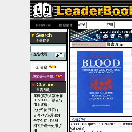
帳號
密碼
 網
www.leaderbook.com.tw
歡迎使用 國民旅遊卡！！
▼
Search
圖書搜尋
圖 書 介 紹
-■ ■ ■ ■ ■ ■
-
進階搜尋
代訂書籍
加購書籍專區
▼
Classes
圖書類別
運費(購買金額未滿
NT$1000，請自行
加上運費)
文化幣使用須知
台灣Pay使用須知
- 內容介紹
全支付使用須知
Blood Principles and Practice of Hem
國民旅遊卡使用須
Author(s):
知