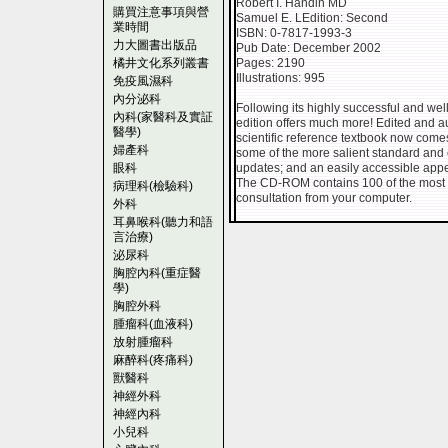
Robert I. Handin MD
購買注意事項與營
Samuel E. LEdition: Second
業時間
ISBN: 0-7817-1993-3
力大圖書出版品
Pub Date: December 2002
橘井文化系列叢書
Pages: 2190
Illustrations: 995
免疫風濕科
內分泌科
Following its highly successful and well
內科(家醫科及實証
edition offers much more! Edited and au
醫學)
scientific reference textbook now come
婦產科
some of the more salient standard and 
眼科
updates; and an easily accessible appe
The CD-ROM contains 100 of the most crit
病理科(檢驗科)
consultation from your computer.
外科
耳鼻喉科(聽力和語
言治療)
泌尿科
胸腔內科(重症醫
學)
胸腔外科
腫瘤科(血液科)
放射腫瘤科
麻醉科(疼痛科)
獸醫科
神經外科
神經內科
小兒科