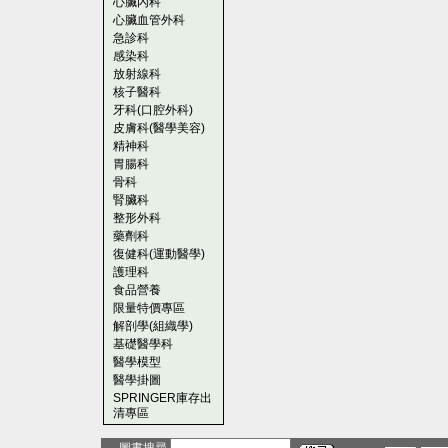
心臟內科
心臟血管外科
急診科
感染科
放射線科
核子醫科
牙科(口腔外科)
皮膚科(醫學美容)
精神科
胃腸科
骨科
腎臟科
整形外科
藥劑科
復健科(運動醫學)
護理科
食品營養
限量特價專區
解剖學(組織學)
基礎醫學科
醫學模型
醫學掛圖
SPRINGER庫存出
清專區