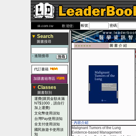
帳號
密碼
書 網
www.leaderbook.com.tw
歡迎使用 國民旅遊卡！！
▼
Search
圖書搜尋
圖 書 介 紹
-■ ■ ■ ■ ■ ■
-
進階搜尋
代訂書籍
加購書籍專區
▼
Classes
圖書類別
運費(購買金額未滿
NT$1000，請自行
加上運費)
文化幣使用須知
台灣Pay使用須知
- 內容介紹
全支付使用須知
Malignant Tumors of the Lung
國民旅遊卡使用須
Evidence-based Management
知