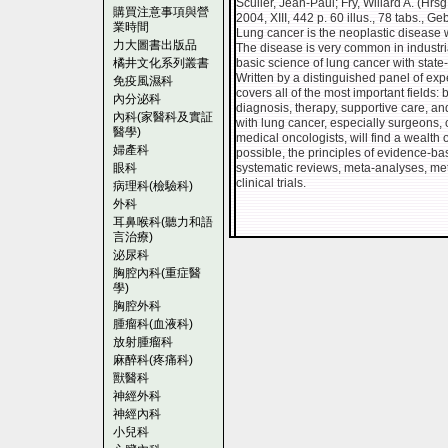
Sculier, Jean-Paul; Fry, Willard A. (Hrsg
購買注意事項與營
2004, XIII, 442 p. 60 illus., 78 tabs., Ge
業時間
Lung cancer is the neoplastic disease w
力大圖書出版品
The disease is very common in industria
橘井文化系列叢書
basic science of lung cancer with state
Written by a distinguished panel of exp
免疫風濕科
covers all of the most important fields:
內分泌科
diagnosis, therapy, supportive care, and
內科(家醫科及實証
with lung cancer, especially surgeons, 
醫學)
medical oncologists, will find a wealth
婦產科
possible, the principles of evidence-b
眼科
systematic reviews, meta-analyses, m
clinical trials.
病理科(檢驗科)
外科
耳鼻喉科(聽力和語
言治療)
泌尿科
胸腔內科(重症醫
學)
胸腔外科
腫瘤科(血液科)
放射腫瘤科
麻醉科(疼痛科)
獸醫科
神經外科
神經內科
小兒科