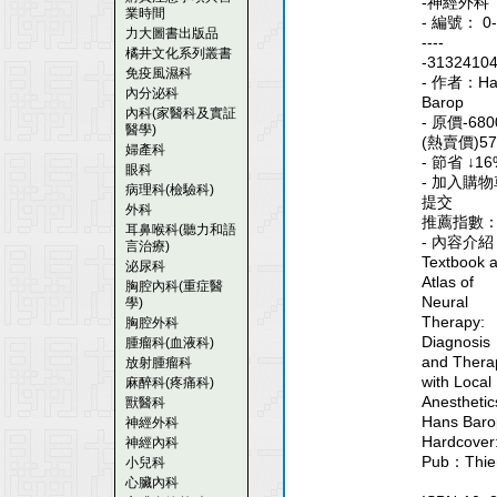
-神經外科
業時間
- 編號： 0--
力大圖書出版品
----
橘井文化系列叢書
-3132410
免疫風濕科
- 作者：Ha
內分泌科
Barop
內科(家醫科及實証
- 原價-6800
醫學)
(熱賣價)57
婦產科
- 節省 ↓16
眼科
- 加入購物
病理科(檢驗科)
提交
外科
推薦指數
耳鼻喉科(聽力和語
- 內容介紹
言治療)
Textbook 
泌尿科
Atlas of
胸腔內科(重症醫
Neural
學)
Therapy:
胸腔外科
Diagnosis
腫瘤科(血液科)
and Thera
放射腫瘤科
with Local
麻醉科(疼痛科)
Anesthetic
獸醫科
Hans Baro
神經外科
Hardcover
神經內科
Pub：Thi
小兒科
心臟內科