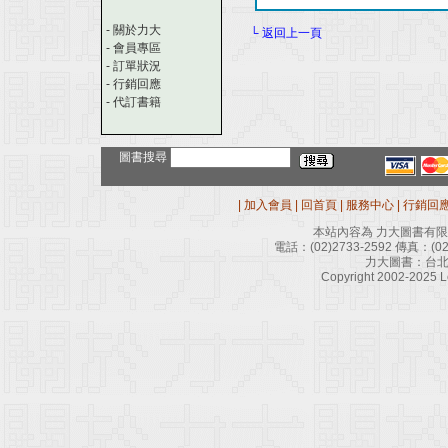
-
關於力大
└ 返回上一頁
-
會員專區
-
訂單狀況
-
行銷回應
-
代訂書籍
圖書搜尋
|
加入會員
|
回首頁
|
服務中心
|
行銷回
本站內容為 力大圖書有
電話：
(02)2733-2592
傳真：
(0
力大圖書：台北
Copyright 2002-2025 Le