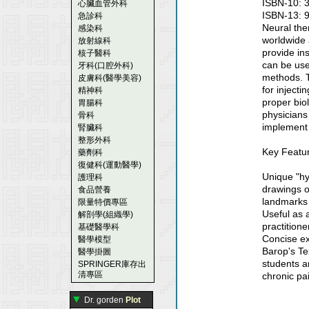
ISBN-10: 
心臟血管外科
ISBN-13: 
急診科
Neural the
感染科
worldwide 
放射線科
provide ins
核子醫科
can be use
牙科(口腔外科)
methods. T
皮膚科(醫學美容)
for injecti
精神科
proper biol
胃腸科
physicians
骨科
implement 
腎臟科
整形外科
Key Featu
藥劑科
復健科(運動醫學)
Unique "hy
護理科
drawings o
食品營養
landmarks f
限量特價專區
Useful as 
解剖學(組織學)
practitione
基礎醫學科
Concise ex
醫學模型
Barop's Te
醫學掛圖
students an
SPRINGER庫存出
清專區
chronic pa
▼
Dr. gorden
Plot