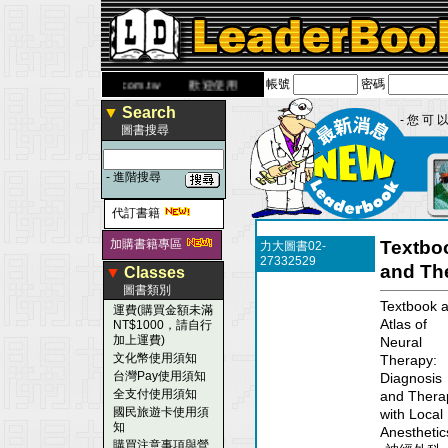
帳號
密碼
網
www.leaderbook.com.tw
歡迎使用 國民旅遊卡！！
▼
Search
- 您 可 以
圖書搜尋
-
進階搜尋
代訂書籍
加購書籍專區
Textboo
力大圖書02-
27332529
and The
▼
Classes
圖書類別
Textbook 
運費(購買金額未滿
Atlas of
NT$1000，請自行
加上運費)
Neural
文化幣使用須知
Therapy:
台灣Pay使用須知
Diagnosis
全支付使用須知
and Thera
國民旅遊卡使用須
with Local
知
Anesthetic
購買注意事項與營