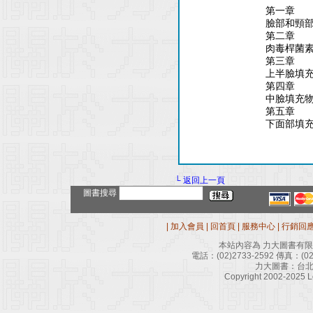
第一章
臉部和頸
第二章
肉毒桿菌
第三章
上半臉填
第四章
中臉填充
第五章
下面部填
└ 返回上一頁
圖書搜尋
|
加入會員
|
回首頁
|
服務中心
|
行銷回
本站內容為 力大圖書有
電話：
(02)2733-2592
傳真：
(0
力大圖書：台北
Copyright 2002-2025 Le