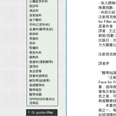
心臟血管外科
- 加入購物
急診科
推薦指數
感染科
- 內容介紹
放射線科
注射填充物與肉
核子醫科
for Filler
牙科(口腔外科)
原著作者 : 
皮膚科(醫學美容)
譯者 : 王
精神科
精裝/頁數:
胃腸科
出版日：20
骨科
力大圖書
腎臟科
整形外科
注射填充
藥劑科
復健科(運動醫學)
譯者序
護理科
食品營養
「醫學知
限量特價專區
「注射填充物
解剖學(組織學)
Face for
基礎醫學科
書，值得
醫學模型
避免注射
醫學掛圖
造之後，
SPRINGER庫存出
精進醫療
清專區
本書也是
籍之一。
▼
Dr. gorden
Plot
起研讀國