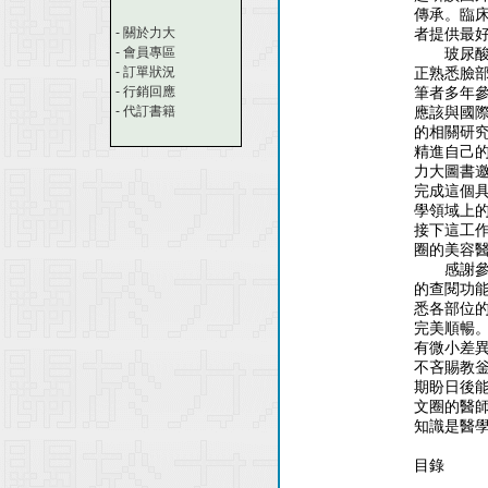
傳承。臨
-
關於力大
者提供最
-
會員專區
玻尿酸與
-
訂單狀況
正熟悉臉
-
行銷回應
筆者多年參
-
代訂書籍
應該與國
的相關研
精進自己
力大圖書
完成這個
學領域上
接下這工
圈的美容
感謝參與
的查閱功
悉各部位
完美順暢
有微小差
不吝賜教
期盼日後
文圈的醫
知識是醫
目錄