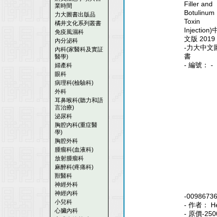
Filler and
業時間
Botulinum
力大圖書出版品
Toxin
橘井文化系列叢書
Injection)
免疫風濕科
文版 2019
內分泌科
-力大中文
內科(家醫科及實証
書
醫學)
- 編號： -
婦產科
眼科
病理科(檢驗科)
外科
耳鼻喉科(聽力和語
言治療)
泌尿科
胸腔內科(重症醫
學)
胸腔外科
腫瘤科(血液科)
放射腫瘤科
麻醉科(疼痛科)
獸醫科
神經外科
神經內科
-0098673
小兒科
- 作者： H
心臟內科
- 原價-250