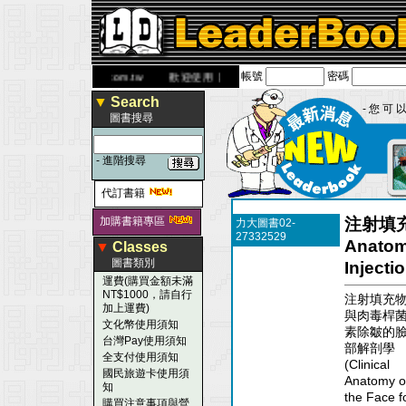
帳號
密碼
ww.leaderbook.com.tw
歡迎使用 國民旅遊卡！！
▼
Search
- 您 可 以
圖書搜尋
-
進階搜尋
代訂書籍
加購書籍專區
注射填充
力大圖書02-
27332529
Anatomy
▼
Classes
圖書類別
Injectio
運費(購買金額未滿
NT$1000，請自行
注射填充
加上運費)
與肉毒桿
文化幣使用須知
素除皺的
台灣Pay使用須知
部解剖學
全支付使用須知
(Clinical
國民旅遊卡使用須
Anatomy o
知
the Face f
購買注意事項與營