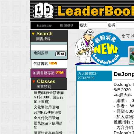
帳號
密碼
 網
www.leaderbook.com.tw
歡迎使用 國民旅遊卡！！
▼
Search
- 您 可 以
圖書搜尋
-
進階搜尋
代訂書籍
加購書籍專區
DeJong
力大圖書02-
27332529
▼
Classes
DeJong's 
圖書類別
8/E 2020
運費(購買金額未滿
-神經內科
NT$1000，請自行
- 編號： -0
加上運費)
- 作者： Wil
文化幣使用須知
- 原價-530
台灣Pay使用須知
- 加入購物
全支付使用須知
推薦指數
國民旅遊卡使用須
- 內容介紹
知
DeJong's 
購買注意事項與營