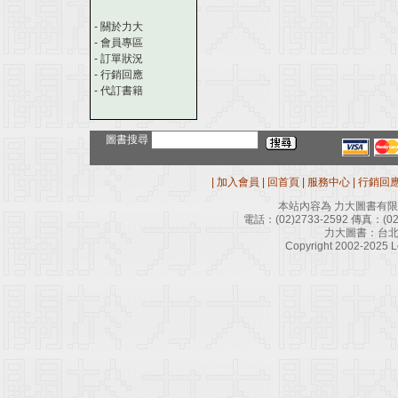
-
關於力大
-
會員專區
-
訂單狀況
-
行銷回應
-
代訂書籍
圖書搜尋
|
加入會員
|
回首頁
|
服務中心
|
行銷回
本站內容為 力大圖書有
電話：
(02)2733-2592
傳真：
(0
力大圖書：台北
Copyright 2002-2025 Le