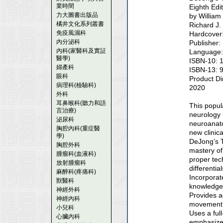
業時間
Eighth Edi
力大圖書出版品
by William
橘井文化系列叢書
Richard J.
免疫風濕科
Hardcover
內分泌科
Publisher:
內科(家醫科及實証
Language:
醫學)
ISBN-10: 
婦產科
ISBN-13: 
眼科
Product Di
病理科(檢驗科)
2020
外科
耳鼻喉科(聽力和語
This popul
言治療)
neurology r
泌尿科
neuroanato
胸腔內科(重症醫
new clinic
學)
DeJong’s T
胸腔外科
mastery of
腫瘤科(血液科)
proper tec
放射腫瘤科
differential
麻醉科(疼痛科)
Incorporate
獸醫科
knowledge 
神經外科
Provides a
神經內科
movement a
小兒科
Uses a ful
心臟內科
emphasize 