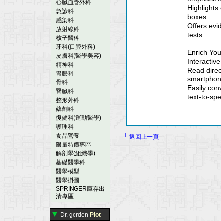
心臟血管外科
Highlights
急診科
boxes.
感染科
Offers evi
放射線科
tests.
核子醫科
牙科(口腔外科)
Enrich Yo
皮膚科(醫學美容)
Interactive
精神科
Read direc
胃腸科
smartphon
骨科
Easily con
腎臟科
text-to-sp
整形外科
藥劑科
復健科(運動醫學)
護理科
食品營養
└ 返回上一頁
限量特價專區
解剖學(組織學)
基礎醫學科
醫學模型
醫學掛圖
SPRINGER庫存出
清專區
▼
Dr. gorden
Plot