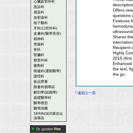
心臟血管外科
descriptio
急診科
Offers new
感染科
questions 
放射線科
Features f
核子醫科
hemodynam
牙科(口腔外科)
ultrasound
皮膚科(醫學美容)
Shares the
精神科
internation
胃腸科
Recipient 
骨科
Highly Co
腎臟科
2015 (first 
整形外科
Enhanced e
藥劑科
the text, 
復健科(運動醫學)
the go.
護理科
食品營養
限量特價專區
解剖學(組織學)
└ 返回上一頁
基礎醫學科
醫學模型
醫學掛圖
SPRINGER庫存出
清專區
▼
Dr. gorden
Plot