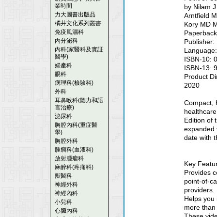
業時間
by Nilam J
力大圖書出版品
Arntfield 
橘井文化系列叢書
Kory MD M
免疫風濕科
Paperback
內分泌科
Publisher: 
內科(家醫科及實証
Language:
醫學)
ISBN-10: 
婦產科
ISBN-13: 
眼科
Product Di
病理科(檢驗科)
2020
外科
耳鼻喉科(聽力和語
Compact, h
言治療)
healthcare
泌尿科
Edition of 
胸腔內科(重症醫
expanded v
學)
date with t
胸腔外科
腫瘤科(血液科)
放射腫瘤科
Key Featu
麻醉科(疼痛科)
Provides c
獸醫科
point-of-c
神經外科
providers.
神經內科
Helps you i
小兒科
more than 
心臟內科
These vide