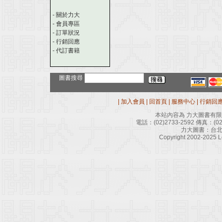
-
關於力大
-
會員專區
-
訂單狀況
-
行銷回應
-
代訂書籍
圖書搜尋
|
加入會員
|
回首頁
|
服務中心
|
行銷回
本站內容為 力大圖書有
電話：
(02)2733-2592
傳真：
(0
力大圖書：台北
Copyright 2002-2025 Le