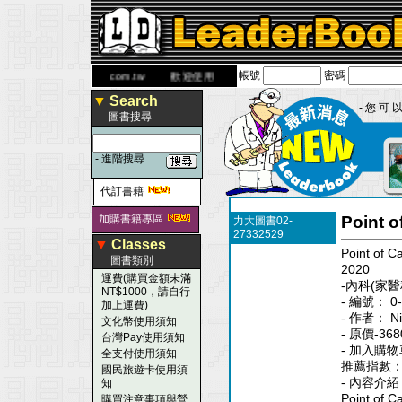
帳號
密碼
網
www.leaderbook.com.tw
歡迎使用 國民旅遊卡！！
▼
Search
- 您 可 以
圖書搜尋
-
進階搜尋
代訂書籍
加購書籍專區
Point o
力大圖書02-
27332529
▼
Classes
Point of C
圖書類別
2020
運費(購買金額未滿
-內科(家
NT$1000，請自行
- 編號： 0-
加上運費)
- 作者： Ni
文化幣使用須知
- 原價-368
台灣Pay使用須知
- 加入購物
全支付使用須知
推薦指數
國民旅遊卡使用須
- 內容介紹
知
Point of C
購買注意事項與營