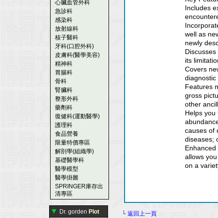
心臟血管外科
Includes e
急診科
encountere
感染科
Incorporat
放射線科
well as new
核子醫科
newly desc
牙科(口腔外科)
Discusses 
皮膚科(醫學美容)
its limitat
精神科
Covers new
胃腸科
diagnostic
骨科
Features m
腎臟科
gross pict
整形外科
other ancil
藥劑科
Helps you 
復健科(運動醫學)
abundance 
護理科
causes of d
食品營養
diseases; c
限量特價專區
Enhanced 
解剖學(組織學)
allows you 
基礎醫學科
on a variet
醫學模型
醫學掛圖
SPRINGER庫存出
清專區
▼
Dr. gorden
Plot
└ 返回上一頁