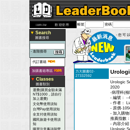
帳號
密碼
www.leaderbook.com.tw
歡迎使用 國民旅遊卡！！
▼
Search
- 您 可 以
圖書搜尋
-
進階搜尋
代訂書籍
加購書籍專區
Urologi
力大圖書02-
27332592
▼
Classes
Urologic S
圖書類別
2020
運費(購買金額未滿
-病理科(檢
NT$1000，請自行
- 編號： --
加上運費)
- 作者： Li
文化幣使用須知
- 原價-105
台灣Pay使用須知
- 加入購物
全支付使用須知
推薦指數
國民旅遊卡使用須
- 內容介紹
知
Urologic S
購買注意事項與營