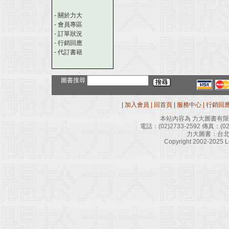
-
關於力大
-
會員專區
-
訂單狀況
-
行銷回應
-
代訂書籍
圖書搜尋
|
加入會員
|
回首頁
|
服務中心
|
行銷回
本站內容為 力大圖書有
電話：
(02)2733-2592
傳真：
(0
力大圖書：台北
Copyright 2002-2025 Le