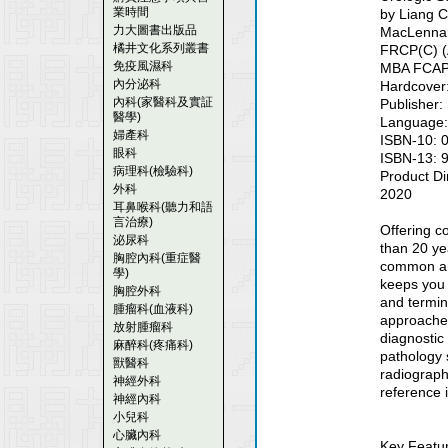
業時間
by Liang 
力大圖書出版品
MacLenna
橘井文化系列叢書
FRCP(C) (
免疫風濕科
MBA FCAP 
內分泌科
Hardcover
內科(家醫科及實証
Publisher:
醫學)
Language:
婦產科
ISBN-10: 
眼科
ISBN-13: 
病理科(檢驗科)
Product Di
外科
2020
耳鼻喉科(聽力和語
言治療)
Offering c
泌尿科
than 20 yea
胸腔內科(重症醫
common and
學)
keeps you 
胸腔外科
and termin
腫瘤科(血液科)
approaches
放射腫瘤科
diagnostic 
麻醉科(疼痛科)
pathology 
獸醫科
radiograph
神經外科
reference 
神經內科
小兒科
心臟內科
Key Featu