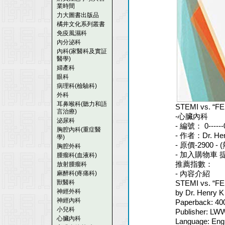
業時間
力大圖書出版品
橘井文化系列叢書
免疫風濕科
內分泌科
內科(家醫科及實証
醫學)
婦產科
眼科
病理科(檢驗科)
外科
耳鼻喉科(聽力和語
STEMI vs. “FE
言治療)
-心臟內科
泌尿科
- 編號： 0-----
胸腔內科(重症醫
- 作者：Dr. Hen
學)
- 原價-2900 -
胸腔外科
- 加入購物車 
腫瘤科(血液科)
推薦指數：
放射腫瘤科
- 內容介紹
麻醉科(疼痛科)
獸醫科
STEMI vs. “FEM
神經外科
by Dr. Henry K
神經內科
Paperback: 40
小兒科
Publisher: LWW;
心臟內科
Language: Engl