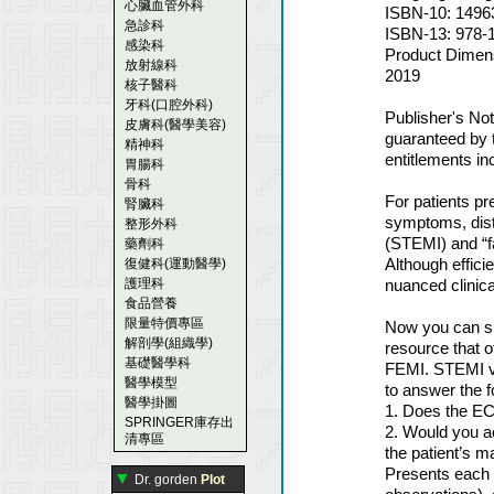
心臟血管外科
ISBN-10: 1496
急診科
ISBN-13: 978-
感染科
Product Dimens
放射線科
2019
核子醫科
牙科(口腔外科)
Publisher's Not
皮膚科(醫學美容)
guaranteed by t
精神科
entitlements in
胃腸科
骨科
For patients pr
腎臟科
symptoms, dist
整形外科
(STEMI) and “f
藥劑科
Although efficie
復健科(運動醫學)
護理科
nuanced clinical
食品營養
限量特價專區
Now you can sha
解剖學(組織學)
resource that o
基礎醫學科
FEMI. STEMI vs
醫學模型
to answer the f
醫學掛圖
1. Does the EC
SPRINGER庫存出
2. Would you ac
清專區
the patient’s 
Presents each c
▼
Dr. gorden
Plot