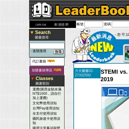
帳號
密碼
www.leaderbook.com.tw
歡迎使用 國民旅遊卡！！
▼
Search
- 您 可 以
圖書搜尋
-
進階搜尋
代訂書籍
加購書籍專區
STEMI vs.
力大圖書02-
27332592
▼
Classes
2019
圖書類別
運費(購買金額未滿
NT$1000，請自行
加上運費)
文化幣使用須知
台灣Pay使用須知
全支付使用須知
國民旅遊卡使用須
知
購買注意事項與營