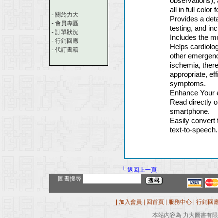
observations), 
all in full color
-
關於力大
Provides a deta
-
會員專區
testing, and in
-
訂單狀況
Includes the 
-
行銷回應
Helps cardiolo
-
代訂書籍
other emergenc
ischemia, ther
appropriate, ef
symptoms.
Enhance Your 
Read directly o
smartphone.
Easily convert 
text-to-speech.
└ 返回上一頁
圖書搜尋
|
加入會員
|
回首頁
|
服務中心
|
行銷回
本站內容為 力大圖書有