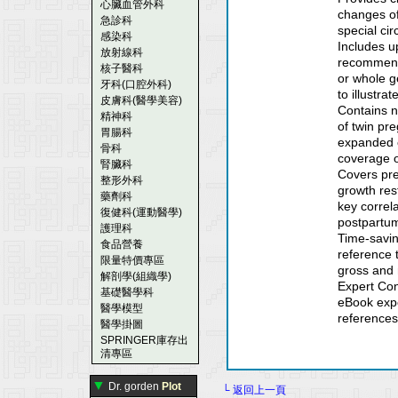
心臟血管外科
changes of
急診科
special ci
感染科
Includes u
放射線科
recommenda
核子醫科
or whole g
牙科(口腔外科)
to illustra
皮膚科(醫學美容)
Contains n
精神科
of twin pr
胃腸科
expanded c
骨科
coverage 
腎臟科
Covers pre
整形外科
growth rest
藥劑科
key correl
復健科(運動醫學)
postpartu
護理科
Time-savin
食品營養
reference 
限量特價專區
gross and 
解剖學(組織學)
Expert Con
基礎醫學科
eBook expe
醫學模型
references
醫學掛圖
SPRINGER庫存出
清專區
▼
Dr. gorden
Plot
└ 返回上一頁