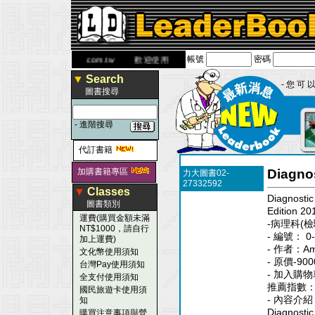
帳號
密碼
網
www.leaderbook.com.tw
歡迎使用 國民旅遊卡！！
▼
Search
- 您 可 以
圖書搜尋
-
進階搜尋
代訂書籍
加購書籍專區
Diagnos
力大圖書02-
27332592
▼
Classes
Diagnostic
圖書類別
Edition 20
運費(購買金額未滿
-病理科(檢
NT$1000，請自行
- 編號： 0--
加上運費)
- 作者：Am
文化幣使用須知
- 原價-900
台灣Pay使用須知
- 加入購物
全支付使用須知
推薦指數
國民旅遊卡使用須
- 內容介紹
知
Diagnostic
購買注意事項與營