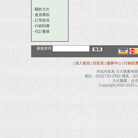
-
關於力大
-
會員專區
-
訂單狀況
-
行銷回應
-
代訂書籍
圖書搜尋
|
加入會員
|
回首頁
|
服務中心
|
行銷回
本站內容為 力大圖書有
電話：
(02)2733-2592
傳真：
(0
力大圖書：台北
Copyright 2002-2025 Le