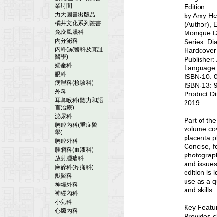
業時間
Edition
力大圖書出版品
by Amy H
橘井文化系列叢書
(Author), 
免疫風濕科
Monique D
內分泌科
Series: Di
內科(家醫科及實証
Hardcover
醫學)
Publisher:
婦產科
Language:
眼科
ISBN-10: 
病理科(檢驗科)
ISBN-13: 
外科
Product Di
耳鼻喉科(聽力和語
2019
言治療)
泌尿科
Part of th
胸腔內科(重症醫
volume cove
學)
placenta p
胸腔外科
Concise, f
腫瘤科(血液科)
photograph
放射腫瘤科
and issues
麻醉科(疼痛科)
edition is 
獸醫科
use as a q
神經外科
and skills.
神經內科
小兒科
Key Featu
心臟內科
Provides c