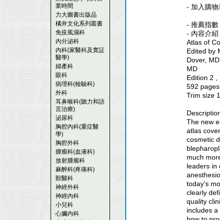
業時間
- 加入購物
力大圖書出版品
橘井文化系列叢書
- 推薦指數
免疫風濕科
- 內容介紹
內分泌科
Atlas of C
內科(家醫科及實証
Edited by 
醫學)
Dover, MD
婦產科
MD
眼科
Edition 2
病理科(檢驗科)
592 pages 
外科
Trim size 1
耳鼻喉科(聽力和語
言治療)
Descriptio
泌尿科
The new edi
胸腔內科(重症醫
atlas cove
學)
cosmetic d
胸腔外科
blepharopla
腫瘤科(血液科)
much more
放射腫瘤科
leaders in 
麻醉科(疼痛科)
anesthesio
獸醫科
today’s mo
神經外科
clearly def
神經內科
quality cli
小兒科
includes a
心臟內科
how to pr