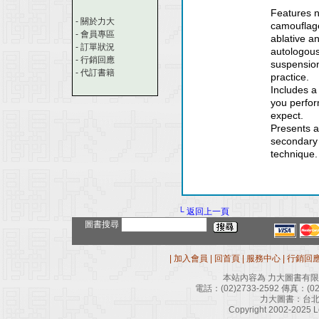
Features n
-
關於力大
camouflage
-
會員專區
ablative a
-
訂單狀況
autologous
-
行銷回應
suspension
-
代訂書籍
practice.
Includes a
you perfor
expect.
Presents a
secondary 
technique.
└ 返回上一頁
圖書搜尋
|
加入會員
|
回首頁
|
服務中心
|
行銷回
本站內容為 力大圖書有
電話：
(02)2733-2592
傳真：
(0
力大圖書：台北
Copyright 2002-2025 Le