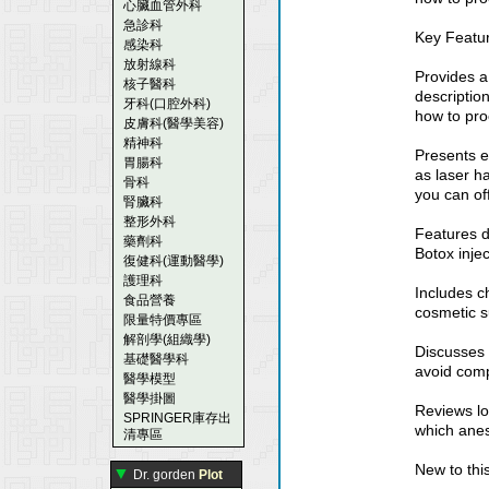
心臟血管外科
急診科
Key Featu
感染科
放射線科
Provides a
核子醫科
descriptio
牙科(口腔外科)
how to pro
皮膚科(醫學美容)
精神科
Presents e
胃腸科
as laser h
骨科
you can of
腎臟科
整形外科
Features d
藥劑科
Botox inje
復健科(運動醫學)
護理科
Includes c
食品營養
cosmetic s
限量特價專區
解剖學(組織學)
Discusses 
基礎醫學科
avoid comp
醫學模型
醫學掛圖
Reviews lo
SPRINGER庫存出
which anes
清專區
New to this
▼
Dr. gorden
Plot