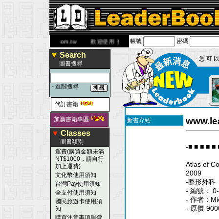
帳號
密碼
www.leaderbook.com.tw
歡迎使用 國民旅遊卡！！
▼
Search
- 您 可 以
圖書搜尋
-
進階搜尋
代訂書籍
加購書籍專區
www.le
新書介紹
▼
Classes
圖書類別
-■ ■ ■ ■ 
運費(購買金額未滿
NT$1000，請自行
Atlas of C
加上運費)
2009
文化幣使用須知
-整形外科
台灣Pay使用須知
- 編號： 0-
全支付使用須知
- 作者：Mich
國民旅遊卡使用須
- 原價-900
知
購買注意事項與營