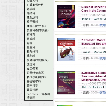
心臟內科
------------------------------------------------------
心臟血管外科
6.Breast Cancer: 
急診科
Care in the Comm
感染科
No：--000032393
放射線科
James L. Weese 
核子醫科
- 原價
-
8250
(熱賣
牙科(口腔外科)
皮膚科(醫學美容)
精神科
------------------------------------------------------
胃腸科
7.Ernest E. Moore
骨科
Illustrated Tips a
腎臟科
No：--000197510
整形外科
Ernest E. Moore M
藥劑科
- 原價
-
6300
(熱賣
復健科(運動醫學)
護理科
------------------------------------------------------
食品營養
限量特價專區
8.Operative Stand
Sarcoma, Adrenal,
解剖學(組織學)
Malignancies, Urot
基礎醫學科
No：--000197515
醫學模型
AMERICAN COLL
醫學掛圖
- 原價
-
3500
(熱賣
SPRINGER庫存出
清專區
------------------------------------------------------