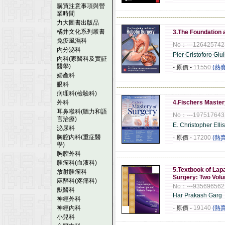
購買注意事項與營
業時間
------------------------------------------------------
力大圖書出版品
橘井文化系列叢書
3.The Foundation 
免疫風濕科
No：---126425742
內分泌科
Pier Cristoforo Giul
內科(家醫科及實証
醫學)
- 原價
-
11550
(熱
婦產科
眼科
------------------------------------------------------
病理科(檢驗科)
外科
4.Fischers Master
耳鼻喉科(聽力和語
No：---19751764
言治療)
E. Christopher Elli
泌尿科
胸腔內科(重症醫
- 原價
-
17200
(熱
學)
胸腔外科
------------------------------------------------------
腫瘤科(血液科)
5.Textbook of Lap
放射腫瘤科
Surgery: Two Vol
麻醉科(疼痛科)
No：---935696562
獸醫科
Har Prakash Garg
神經外科
神經內科
- 原價
-
19140
(熱
小兒科