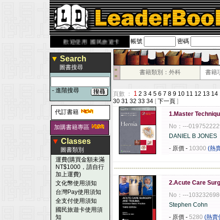
帳號
密碼
book.com.tw
歡迎使用 國民旅遊卡！！
▼
Search
圖書搜尋
■
書籍類別：外科
書籍
■
-
進階搜尋
1
頁數 ：
2
3
4
5
6
7
8
9
10
11
12
13
14
30
31
32
33
34
[
下一頁
]
代訂書籍
1.Master Techniqu
No：---019752222
加購書籍專區
DANIEL B JONES
▼
Classes
- 原價
-
10300
(熱
圖書類別
運費(購買金額未滿
NT$1000，請自行
------------------------------------------------------
加上運費)
2.Acute Care Sur
文化幣使用須知
台灣Pay使用須知
No：---103232698
全支付使用須知
Stephen Cohn
國民旅遊卡使用須
知
- 原價
-
5280
(熱賣