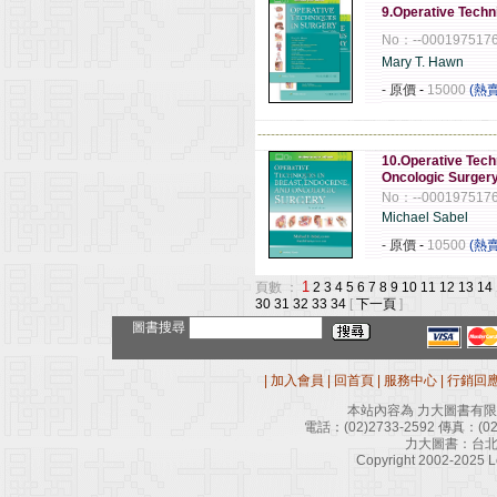
9.Operative Techn
No：--000197517
Mary T. Hawn
- 原價
-
15000
(熱
------------------------------------------------------
10.Operative Tech
Oncologic Surgery
No：--000197517
Michael Sabel
- 原價
-
10500
(熱
1
頁數 ：
2
3
4
5
6
7
8
9
10
11
12
13
14
30
31
32
33
34
[
下一頁
]
圖書搜尋
|
加入會員
|
回首頁
|
服務中心
|
行銷回
本站內容為 力大圖書有
電話：
(02)2733-2592
傳真：
(0
力大圖書：台北
Copyright 2002-2025 Le