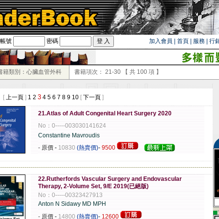
帳號
密碼
加入會員
|
首頁
|
服務
|
行
書籍類別：心臟血管外科
書籍項次：
21-30
【 共
100
項 】
3
 [
上一頁
]
1
2
4
5
6
7
8
9
10
[
下一頁
]
21.Atlas of Adult Congenital Heart Surgery 2020
No：0-----003030141624
Constantine Mavroudis
- 原價
-
10830
(熱賣價)
-
9500
-------------------------------------------------------------------------------------------------------------
22.Rutherfords Vascular Surgery and Endovascular
Therapy, 2-Volume Set, 9/E 2019(已絕版)
No：0-----00323427913
Anton N Sidawy MD MPH
▄
- 原價
-
14800
(熱賣價)
-
12600