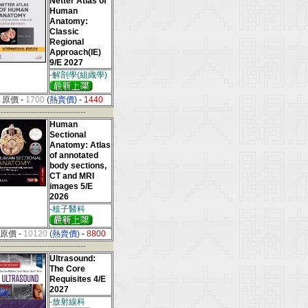
Netter Atlas of
Human
Anatomy:
Classic
Regional
Approach(IE)
9/E 2027
-解剖學(組織學)
原價
-
1700
(熱賣價)
-
1440
--------------------------------
Human
Sectional
Anatomy: Atlas
of annotated
body sections,
CT and MRI
images 5/E
2026
-核子醫科
原價
-
10120
(熱賣價)
-
8800
--------------------------------
Ultrasound:
The Core
Requisites 4/E
2027
-放射線科