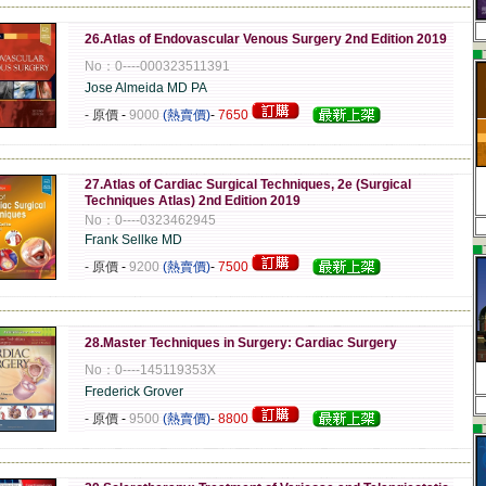
-------------------------------------------------------------------------------------------------------------
26.Atlas of Endovascular Venous Surgery 2nd Edition 2019
▄
No：0----000323511391
Jose Almeida MD PA
- 原價
-
9000
(熱賣價)
-
7650
-------------------------------------------------------------------------------------------------------------
27.Atlas of Cardiac Surgical Techniques, 2e (Surgical
Techniques Atlas) 2nd Edition 2019
No：0----0323462945
Frank Sellke MD
▄
- 原價
-
9200
(熱賣價)
-
7500
-------------------------------------------------------------------------------------------------------------
28.Master Techniques in Surgery: Cardiac Surgery
No：0----145119353X
Frederick Grover
- 原價
-
9500
(熱賣價)
-
8800
▄
-------------------------------------------------------------------------------------------------------------