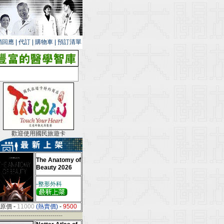
銷回應
|
代訂
|
購物車
|
預訂清單
歡迎使用國民旅遊卡
The Anatomy of
Beauty 2026
-整形外科
原價
-
11000
(熱賣價)
-
9500
--------------------------------