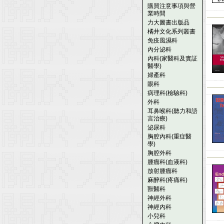
購買注意事項與營
業時間
--------
力大圖書出版品
橘井文化系列叢書
免疫風濕科
內分泌科
內科(家醫科及實証
醫學)
婦產科
眼科
--------
病理科(檢驗科)
外科
耳鼻喉科(聽力和語
言治療)
泌尿科
胸腔內科(重症醫
學)
胸腔外科
--------
腫瘤科(血液科)
放射腫瘤科
麻醉科(疼痛科)
獸醫科
神經外科
神經內科
小兒科