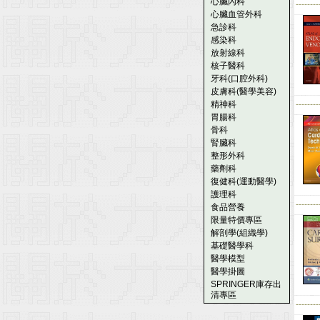
心臟內科
--------
心臟血管外科
急診科
感染科
放射線科
核子醫科
牙科(口腔外科)
皮膚科(醫學美容)
精神科
--------
胃腸科
骨科
腎臟科
整形外科
藥劑科
復健科(運動醫學)
護理科
--------
食品營養
限量特價專區
解剖學(組織學)
基礎醫學科
醫學模型
醫學掛圖
SPRINGER庫存出
清專區
--------