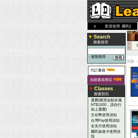
力 大 醫 學 圖 書 網
www.leaderbook.com.tw
歡迎使用 國民旅遊卡！！
▼
Search
圖書搜尋
■
■
-
進階搜尋
頁數 ：
代訂書籍
加購書籍專區
▼
Classes
圖書類別
運費(購買金額未滿
NT$1000，請自行
--------
加上運費)
文化幣使用須知
台灣Pay使用須知
全支付使用須知
國民旅遊卡使用須
知