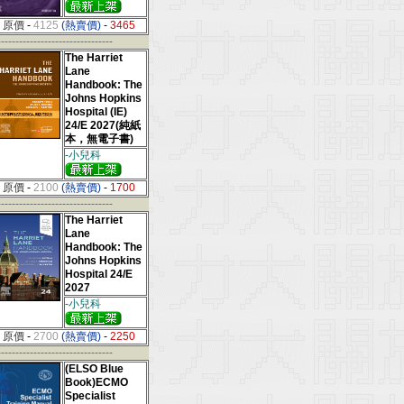
原價
-
4125
(熱賣價)
-
3465
--------------------------------
The Harriet
Lane
Handbook: The
Johns Hopkins
Hospital (IE)
24/E 2027(純紙
本，無電子書)
-小兒科
原價
-
2100
(熱賣價)
-
1700
--------------------------------
The Harriet
Lane
Handbook: The
Johns Hopkins
Hospital 24/E
2027
-小兒科
原價
-
2700
(熱賣價)
-
2250
--------------------------------
(ELSO Blue
Book)ECMO
Specialist