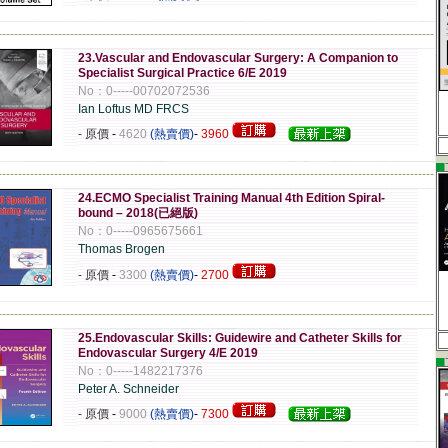
-------------------------------------------------------------------------------------------------------------
23.Vascular and Endovascular Surgery: A Companion to
Specialist Surgical Practice 6/E 2019
No：0-----00702072536
Ian Loftus MD FRCS
- 原價
-
4620
(熱賣價)
-
3960
▄
-------------------------------------------------------------------------------------------------------------
24.ECMO Specialist Training Manual 4th Edition Spiral-
bound – 2018(已絕版)
No：0-----0965675661
Thomas Brogen
- 原價
-
3300
(熱賣價)
-
2700
-------------------------------------------------------------------------------------------------------------
25.Endovascular Skills: Guidewire and Catheter Skills for
Endovascular Surgery 4/E 2019
▄
No：0-----1482217376
Peter A. Schneider
- 原價
-
9000
(熱賣價)
-
7300